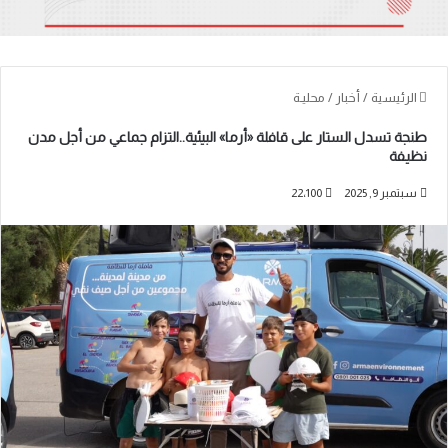
الرئيسية
/
أخبار
/
محليـة
طنجة تسدل الستار على قافلة «أرما» البيئية..التزام جماعي من أجل مدن
نظيفة
سبتمبر 9, 2025
22٬100