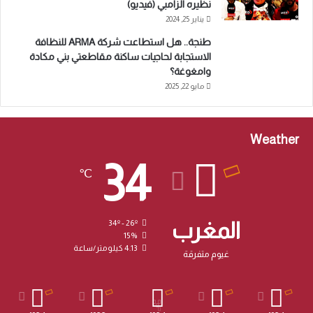
نظيره الزامبي (فيديو)
يناير 25, 2024
طنجة.. هل استطاعت شركة ARMA للنظافة
الاستجابة لحاجيات ساكنة مقاطعتي بني مكادة
وامغوغة؟
مايو 22, 2025
Weather
34
℃
المغرب
34º - 26º
15%
4.13 كيلومتر/ساعة
غيوم متفرقة