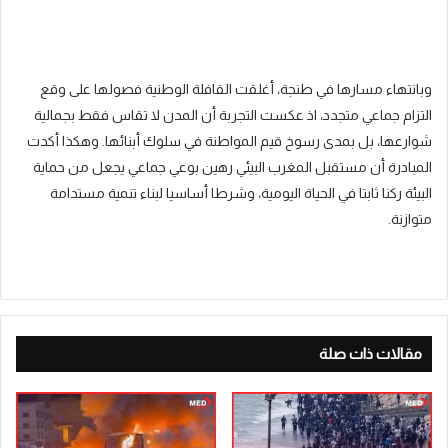
وبانتهاء مسارها في طنجة، أغلقت القافلة الوطنية فصولها على وقع
التزام جماعي متجدد، اذ عكست التجربة أن المدن لا تقاس فقط بجمالية
شوارعها، بل بمدى رسوخ قيم المواطنة في سلوك أبنائها. وهكذا أكدت
المبادرة أن مستقبل المغرب البيئي رهين بوعي جماعي يجعل من حماية
البيئة ركنا ثابتا في الحياة اليومية، وشرطا أساسيا لبناء تنمية مستدامة
متوازنة.
مقالات ذات صلة