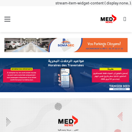
.stream-item-widget-content { display:none; }
بحث عن
الق