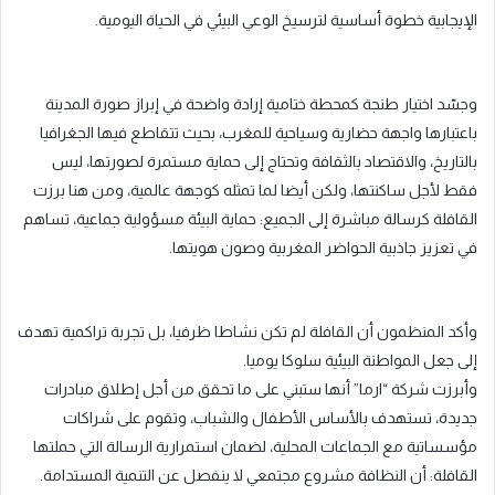
الإيجابية خطوة أساسية لترسيخ الوعي البيئي في الحياة اليومية.
وجسّد اختيار طنجة كمحطة ختامية إرادة واضحة في إبراز صورة المدينة
باعتبارها واجهة حضارية وسياحية للمغرب، بحيث تتقاطع فيها الجغرافيا
بالتاريخ، والاقتصاد بالثقافة وتحتاج إلى حماية مستمرة لصورتها، ليس
فقط لأجل ساكنتها، ولكن أيضا لما تمثله كوجهة عالمية، ومن هنا برزت
القافلة كرسالة مباشرة إلى الجميع: حماية البيئة مسؤولية جماعية، تساهم
في تعزيز جاذبية الحواضر المغربية وصون هويتها.
وأكد المنظمون أن القافلة لم تكن نشاطا ظرفيا، بل تجربة تراكمية تهدف
إلى جعل المواطنة البيئية سلوكا يوميا.
وأبرزت شركة “ارما” أنها ستبني على ما تحقق من أجل إطلاق مبادرات
جديدة، تستهدف بالأساس الأطفال والشباب، وتقوم على شراكات
مؤسساتية مع الجماعات المحلية، لضمان استمرارية الرسالة التي حملتها
القافلة: أن النظافة مشروع مجتمعي لا ينفصل عن التنمية المستدامة.