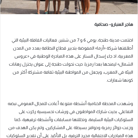
هاجر العنبارو- صحافية
اختتمت مدينة طنجة، يومي 6 و 7 من شتنبر، فعاليات القافلة البيئية التي
أطلقتها شركة «أرما» المفوضة بتدبير قطاع النظافة بعدد من المدن
المغربية، اذ جاء إسدال الستار على هذه المبادرة الوطنية في «عروس
الشمال» ليمنحها بعدا رمزيا، حيث تحولت طنجة إلى عنوان يختزل رهانات
البيئة في المغرب، ويجعل من المواطنة البيئية ثقافة مشتركة أكثر من
كونها شعارات.
وشهدت المحطة الختامية أنشطة متنوعة أعادت للمجال العمومي نبضه
التفاعلي، بحيث شارك المواطنون في ورشات تحسيسية ركزت على
السلوكيات البيئية السليمة، وتخللتها مسابقات وأنشطة ترفيهية، كما
وزعت جوائز رمزية وحوافز بسيطة على المشاركين، ولم يكن الهدف من
هذه المبادرات الاحتفالية مجرد الترفيه، بل التأكيد على أن تقدير السلوكيات