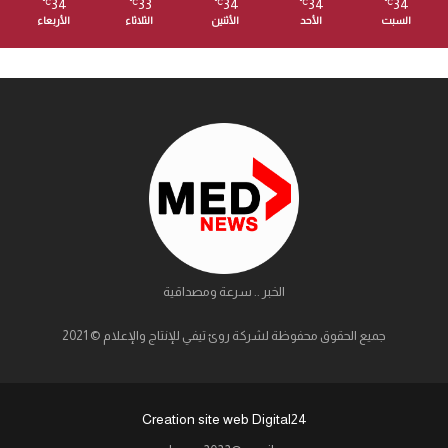
34
33
34
34
34
℃
℃
℃
℃
℃
السبت
الأحد
الأثنين
الثلاثاء
الأربعاء
الخبر .. سرعة ومصداقية
جميع الحقوق محفوظة لشركة روئ تيفي للإنتاج والإعلام © 2021
Creation site web Digital24