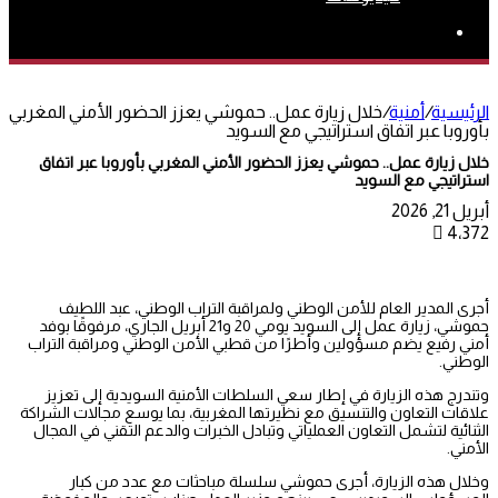
بحث
عن
الرئيسية
/
أمنية
/
خلال زيارة عمل.. حموشي يعزز الحضور الأمني المغربي
بأوروبا عبر اتفاق استراتيجي مع السويد
خلال زيارة عمل.. حموشي يعزز الحضور الأمني المغربي بأوروبا عبر اتفاق
استراتيجي مع السويد
أبريل 21, 2026
4٬372
أجرى المدير العام للأمن الوطني ولمراقبة التراب الوطني، عبد اللطيف
حموشي، زيارة عمل إلى السويد يومي 20 و21 أبريل الجاري، مرفوقًا بوفد
أمني رفيع يضم مسؤولين وأطرًا من قطبي الأمن الوطني ومراقبة التراب
الوطني.
وتندرج هذه الزيارة في إطار سعي السلطات الأمنية السويدية إلى تعزيز
علاقات التعاون والتنسيق مع نظيرتها المغربية، بما يوسع مجالات الشراكة
الثنائية لتشمل التعاون العملياتي وتبادل الخبرات والدعم التقني في المجال
الأمني.
وخلال هذه الزيارة، أجرى حموشي سلسلة مباحثات مع عدد من كبار