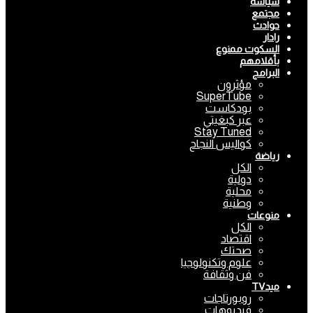
سياسة
مجتمع
حوادث
رادار
السكوت ممنوع
بأقلامهم
البرامج
مؤثرون
SuperTube
بودكاست
عبر كبغيتي
Stay Tuned
كواليس النجاح
رياضة
الكل
دولية
محلية
وطنية
منوعات
الكل
اقتصاد
صحتك
علوم وتكنولوجيا
فن وثقافة
ميدTV
روبورتاجات
فيديوهات