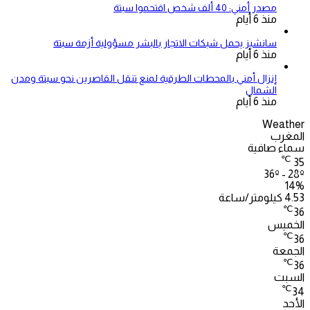
مصدر أمني: 40 ألف شخص اقتحموا سبتة
منذ 6 أيام
سانشيز يحمل شبكات الاتجار بالبشر مسؤولية أزمة سبتة
منذ 6 أيام
إنزال أمني بالمحطات الطرقية لمنع تنقل القاصرين نحو سبتة ومدن
الشمال
منذ 6 أيام
Weather
المغرب
سماء صافية
℃
35
36º - 28º
14%
4.53 كيلومتر/ساعة
℃
36
الخميس
℃
36
الجمعة
℃
36
السبت
℃
34
الأحد