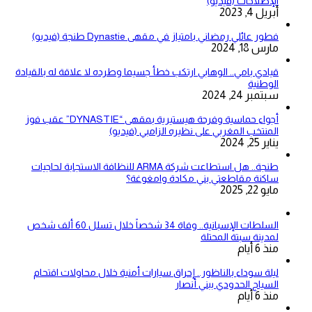
الإصلاحات (فيديو)
أبريل 4, 2023
فطور عائلي رمضاني بامتياز في مقهى Dynastie طنجة (فيديو)
مارس 18, 2024
قيادي بامي.. الوهابي ارتكب خطأ جسيما وطرده لا علاقة له بالقيادة
الوطنية
سبتمبر 24, 2024
أجواء حماسية وفرحة هيستيرية بمقهى “DYNASTIE” عقب فوز
المنتخب المغربي على نظيره الزامبي (فيديو)
يناير 25, 2024
طنجة.. هل استطاعت شركة ARMA للنظافة الاستجابة لحاجيات
ساكنة مقاطعتي بني مكادة وامغوغة؟
مايو 22, 2025
السلطات الإسبانية.. وفاة 34 شخصاً خلال تسلل 60 ألف شخص
لمدينة سبتة المحتلة
منذ 6 أيام
ليلة سوداء بالناظور.. إحراق سيارات أمنية خلال محاولات اقتحام
السياج الحدودي ببني أنصار
منذ 6 أيام