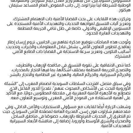
المسؤولين السويديين، من بينهم وزير العدل جينار ستورمر، والمفوضة
الوطنية للشرطة لينا بيترا لوند، إلى جانب المفوض العام المساعد ستيفان
هيكتور.
وتركزت هذه اللقاءات على بحث القضايا الأمنية ذات الاهتمام المشترك،
وتعزيز آليات التنسيق لمواجهة التحديات والتهديدات الأمنية المستجدة على
المستويين الإقليمي والدولي، خاصة في ظل تنامي الجريمة المنظمة
والتهديدات العابرة للحدود.
وتُوجت هذه المباحثات بتوقيع مذكرة تفاهم بين الجانبين، تروم إرساء إطار
تعاقدي لتطوير التعاون الأمني، يشمل تبادل المعلومات والخبرات، وتحديث
أساليب التكوين، وتعزيز سرعة الاستجابة في القضايا ذات الطابع الأمني
المشترك.
كما تنص الاتفاقية على تقوية التنسيق في مكافحة الإرهاب والتطرف،
والتصدي للجريمة المنظمة بمختلف أشكالها، بما فيها الاتجار بالمخدرات،
والجرائم السيبرانية، والجرائم المالية، والهجرة غير النظامية والاتجار بالبشر.
وفي سياق متصل، اقترحت السلطات السويدية انضمام المغرب إلى “الشبكة
الأوروبية للبحث عن الأشخاص المبحوث عنهم”، تقديرًا للدور الفاعل الذي
تضطلع به الأجهزة الأمنية المغربية في ملاحقة المطلوبين دوليًا، مع التأكيد
على أهمية الاستفادة من النموذج الأمني المغربي وتوسيع التعاون معه.
وشملت الزيارة أيضًا لقاءات مع مسؤولي الاستخبارات والأمن الداخلي، وفي
مقدمتهم شارلوت فون إسن، المديرة العامة لمصلحة الأمن السويدي، حيث
تم التطرق إلى التحديات المرتبطة بالإرهاب، خصوصًا في مناطق الساحل
والصحراء والشرق الأوسط وأوروبا، إضافة إلى مناقشة الأبعاد السيبرانية
للتهديدات الأمنية.