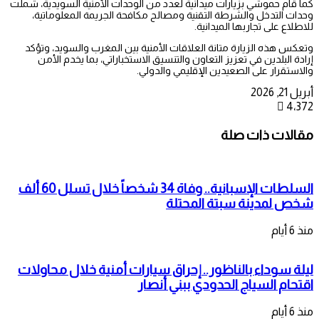
كما قام حموشي بزيارات ميدانية لعدد من الوحدات الأمنية السويدية، شملت
وحدات التدخل والشرطة التقنية ومصالح مكافحة الجريمة المعلوماتية،
للاطلاع على تجاربها الميدانية.
وتعكس هذه الزيارة متانة العلاقات الأمنية بين المغرب والسويد، وتؤكد
إرادة البلدين في تعزيز التعاون والتنسيق الاستخباراتي، بما يخدم الأمن
والاستقرار على الصعيدين الإقليمي والدولي.
أبريل 21, 2026
4٬372
مقالات ذات صلة
السلطات الإسبانية.. وفاة 34 شخصاً خلال تسلل 60 ألف
شخص لمدينة سبتة المحتلة
منذ 6 أيام
ليلة سوداء بالناظور.. إحراق سيارات أمنية خلال محاولات
اقتحام السياج الحدودي ببني أنصار
منذ 6 أيام