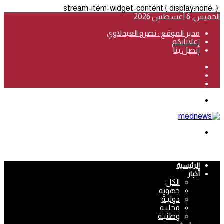
.stream-item-widget-content { display:none; }
الخميس, 6 أغسطس 2026
مدير الموقع : نصرو العبدلاوي
إعلاناتكم
إتصل بنا
فيسبوك
‫YouTube
انستقرام
القائمة
بحث
عن
الرئيسية
أخبار
الكل
جهوية
دوليـة
محليـة
وطنيـة