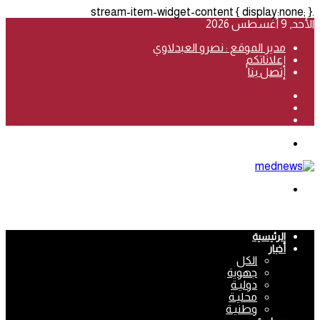
.stream-item-widget-content { display:none; }
الأحد, 9 أغسطس 2026
مدير الموقع : نصرو العبدلاوي
إعلاناتكم
إتصل بنا
فيسبوك
‫YouTube
انستقرام
القائمة
بحث
عن
الرئيسية
أخبار
الكل
جهوية
دوليـة
محليـة
وطنيـة