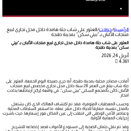
بحث
عن
الرئيسية
/
حوادث
/
العثور على شاب جثة هامدة داخل محل تجاري لبيع
منتجات الألبان بـ”بيتي سكن” بمدينة طنجة
العثور على شاب جثة هامدة داخل محل تجاري لبيع منتجات الألبان بـ”بيتي
سكن” بمدينة طنجة
أبريل 24, 2026
4٬361
أفادت مصادر محلية بمدينة طنجة، أنه جرى صبيحة اليوم الجمعة، العثور على
جثة شاب يبلغ من العمر 28 سنة داخل محل تجاري مخصص لبيع منتجات
الألبان كائن بالمجمع السكني “بيتي سكن”، في واقعة يُرجّح ارتباطها بحادث
انتحار.
وحسب المعطيات المتوفرة، فقد تم اكتشاف الهالك، الذي كان يشتغل
بالمحل نفسه، مفارقاً للحياة داخل مقر عمله، ما استنفر السلطات المحلية
وعناصر الأمن الوطني التي انتقلت إلى عين المكان فور إشعارها، حيث باشرت
إجراءات المعاينة الأولية.
وقد تم نقل جثمان الضحية إلى مستودع الأموات قصد إخضاعه للتشريح