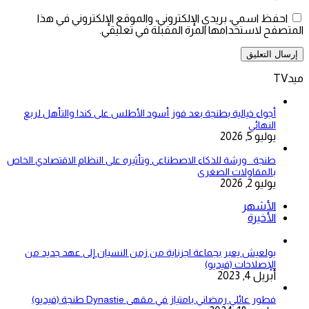
احفظ اسمي، بريدي الإلكتروني، والموقع الإلكتروني في هذا
المتصفح لاستخدامها المرة المقبلة في تعليقي.
ميدTV
أجواء خيالية بطنجة بعد فوز أسود الأطلس على كندا والتأهل لربع
النهائي
يوليو 5, 2026
طنجة.. ورشة للذكاء الاصطناعى وتأثيره على النظام الاقتصادي الخاص
بالمقاولات الصغرى
يوليو 2, 2026
الأشهر
الأخيرة
بولعيش يعبر بجماعة اجزناية من زمن النسيان إلى عهد جديد من
الإصلاحات (فيديو)
أبريل 4, 2023
فطور عائلي رمضاني بامتياز في مقهى Dynastie طنجة (فيديو)