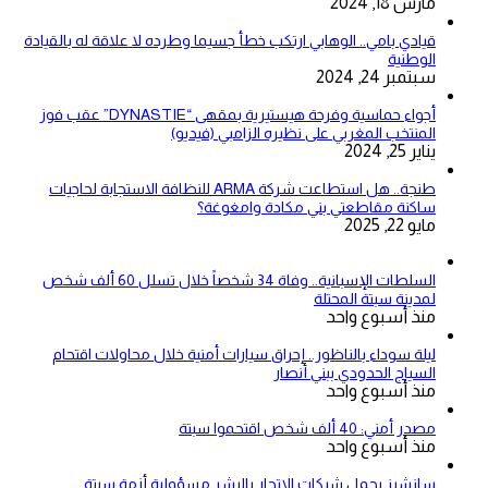
مارس 18, 2024
قيادي بامي.. الوهابي ارتكب خطأ جسيما وطرده لا علاقة له بالقيادة
الوطنية
سبتمبر 24, 2024
أجواء حماسية وفرحة هيستيرية بمقهى “DYNASTIE” عقب فوز
المنتخب المغربي على نظيره الزامبي (فيديو)
يناير 25, 2024
طنجة.. هل استطاعت شركة ARMA للنظافة الاستجابة لحاجيات
ساكنة مقاطعتي بني مكادة وامغوغة؟
مايو 22, 2025
السلطات الإسبانية.. وفاة 34 شخصاً خلال تسلل 60 ألف شخص
لمدينة سبتة المحتلة
منذ أسبوع واحد
ليلة سوداء بالناظور.. إحراق سيارات أمنية خلال محاولات اقتحام
السياج الحدودي ببني أنصار
منذ أسبوع واحد
مصدر أمني: 40 ألف شخص اقتحموا سبتة
منذ أسبوع واحد
سانشيز يحمل شبكات الاتجار بالبشر مسؤولية أزمة سبتة