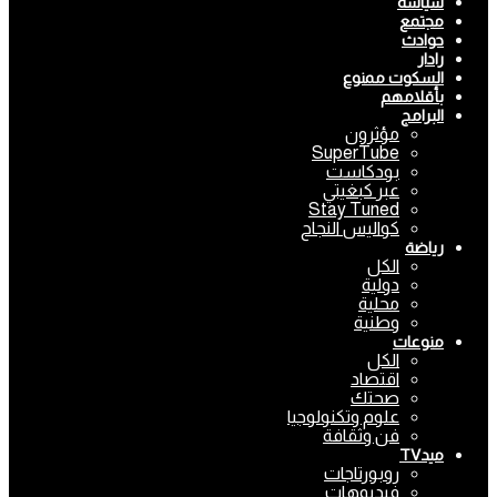
سياسة
مجتمع
حوادث
رادار
السكوت ممنوع
بأقلامهم
البرامج
مؤثرون
SuperTube
بودكاست
عبر كبغيتي
Stay Tuned
كواليس النجاح
رياضة
الكل
دولية
محلية
وطنية
منوعات
الكل
اقتصاد
صحتك
علوم وتكنولوجيا
فن وثقافة
ميدTV
روبورتاجات
فيديوهات