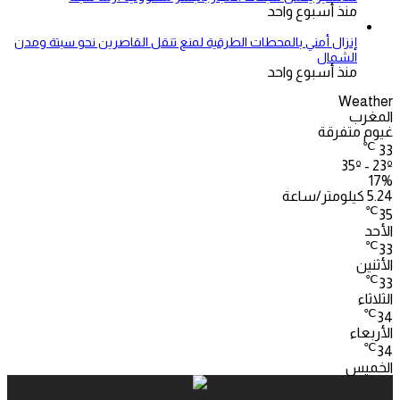
منذ أسبوع واحد
إنزال أمني بالمحطات الطرقية لمنع تنقل القاصرين نحو سبتة ومدن
الشمال
منذ أسبوع واحد
Weather
المغرب
غيوم متفرقة
℃
33
35º - 23º
17%
5.24 كيلومتر/ساعة
℃
35
الأحد
℃
33
الأثنين
℃
33
الثلاثاء
℃
34
الأربعاء
℃
34
الخميس