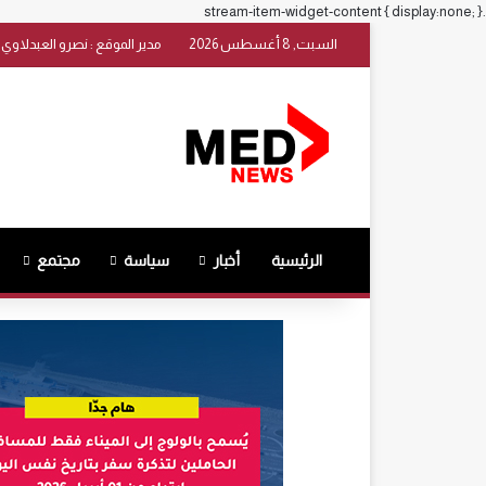
.stream-item-widget-content { display:none; }
السبت, 8 أغسطس 2026
مدير الموقع : نصرو العبدلاوي
الرئيسية
أخبار
سياسة
مجتمع