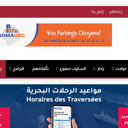
إعلاناتكم
إتصل بنا
حوادث
رادار
السكوت ممنوع
بأقلامهم
البرامج
ر