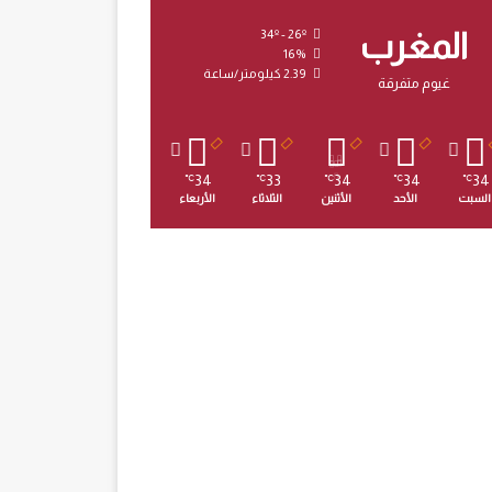
المغرب
34º - 26º
16%
2.39 كيلومتر/ساعة
غيوم متفرقة
34
33
34
34
34
℃
℃
℃
℃
℃
السبت
الأحد
الأثنين
الثلاثاء
الأربعاء