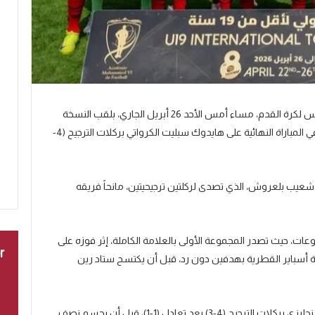
تُوّج فريق أقل من 19 سنة لأكاديمية محمد السادس لكرة القدم، مساء أمس الأحد 26 أبريل الجاري، بلقب النسخة
الثامنة من الدوري الدولي للأكاديمية، عقب فوزه في المباراة النهائية على هايدوك سبليت الكرواتي بركلات الترجيح (4-
شعيب بلعروش، الذي تصدى لركلتين ترجيحيتين، مانحاً فريقه
وعات، حيث تصدر المجموعة الأولى بالعلامة الكاملة، إثر فوزه على
r
 أكاديمية أسباير القطرية بهدفين دون رد، قبل أن يكتسح ستاد رين
وفي ربع النهائي، تجاوز الفريق عقبة ليدز يونايتد الإنجليزي بركلات الترجيح (4-3) بعد تعادل (1-1)، قبل أن يحسم نصف