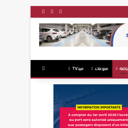
فيسبوك
‫YouTube
انستقرام
بحث عن
ياضة
منوعات
ميدTV