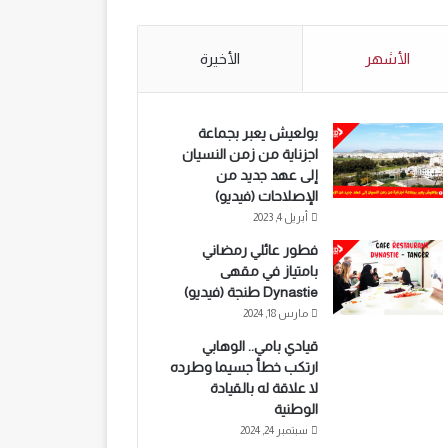
الأشهر
الأخيرة
بولعيش يعبر بجماعة
اجزناية من زمن النسيان
إلى عهد جديد من
الإصلاحات (فيديو)
أبريل 4, 2023
فطور عائلي رمضاني
بامتياز في مقهى
Dynastie طنجة (فيديو)
مارس 18, 2024
قيادي بامي.. الوهابي
ارتكب خطأ جسيما وطرده
لا علاقة له بالقيادة
الوطنية
سبتمبر 24, 2024