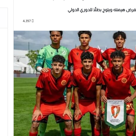
4٬397