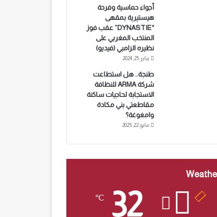
أجواء حماسية وفرحة
هيستيرية بمقهى
“DYNASTIE” عقب فوز
المنتخب المغربي على
نظيره الزامبي (فيديو)
يناير 25, 2024
طنجة.. هل استطاعت
شركة ARMA للنظافة
الاستجابة لحاجيات ساكنة
مقاطعتي بني مكادة
وامغوغة؟
مايو 22, 2025
Weathe
32
℃