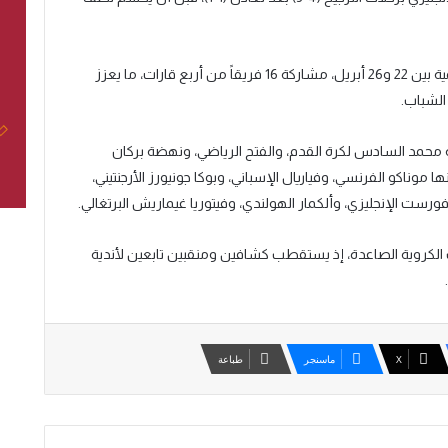
وعرفت هذه الدورة، التي احتضنتها ملاعب الأكاديمية بين 22 و26 أبريل، مشاركة 16 فريقاً من أربع قارات، ما يعزز
الشباب.
محمد السادس لكرة القدم، والفتح الرياضي، ونهضة بركان
ا موناكو الفرنسي، وفياريال الإسباني، وبوكا جونيورز الأرجنتيني،
 فورست الإنجليزي، وألكمار الهولندي، وفيتوريا غيماريش البرتغالي.
لكروية الصاعدة، إذ يستقطب كشافين ومنقبين تابعين لأندية
‫X
ماسنجر
طباعة