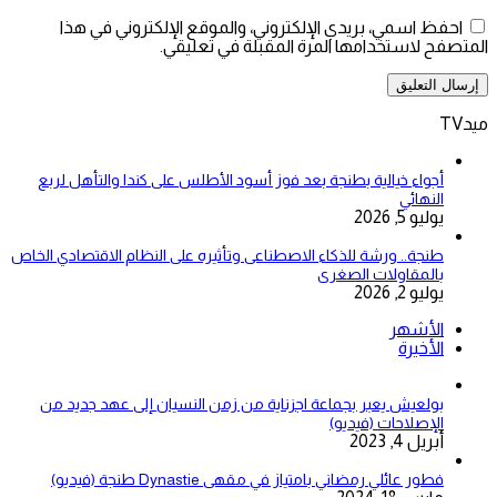
احفظ اسمي، بريدي الإلكتروني، والموقع الإلكتروني في هذا
المتصفح لاستخدامها المرة المقبلة في تعليقي.
ميدTV
أجواء خيالية بطنجة بعد فوز أسود الأطلس على كندا والتأهل لربع
النهائي
يوليو 5, 2026
طنجة.. ورشة للذكاء الاصطناعى وتأثيره على النظام الاقتصادي الخاص
بالمقاولات الصغرى
يوليو 2, 2026
الأشهر
الأخيرة
بولعيش يعبر بجماعة اجزناية من زمن النسيان إلى عهد جديد من
الإصلاحات (فيديو)
أبريل 4, 2023
فطور عائلي رمضاني بامتياز في مقهى Dynastie طنجة (فيديو)