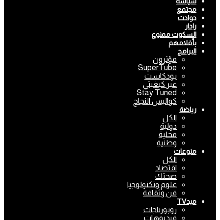
سياسة
مجتمع
حوادث
رادار
السكوت ممنوع
بأقلامهم
البرامج
مؤثرون
SuperTube
بودكاست
عبر كبغيتي
Stay Tuned
كواليس النجاح
رياضة
الكل
دولية
محلية
وطنية
منوعات
الكل
اقتصاد
صحتك
علوم وتكنولوجيا
فن وثقافة
ميدTV
روبورتاجات
فيديوهات