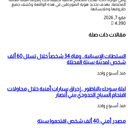
المختصة، بهدف تحديد هوية المتورطين في هذه الواقعة وكشف جميع
ظروفها وملابساتها.
مايو 7, 2026
4٬390
مقالات ذات صلة
السلطات الإسبانية.. وفاة 34 شخصاً خلال تسلل 60 ألف
شخص لمدينة سبتة المحتلة
منذ أسبوع واحد
ليلة سوداء بالناظور.. إحراق سيارات أمنية خلال محاولات
اقتحام السياج الحدودي ببني أنصار
منذ أسبوع واحد
مصدر أمني: 40 ألف شخص اقتحموا سبتة