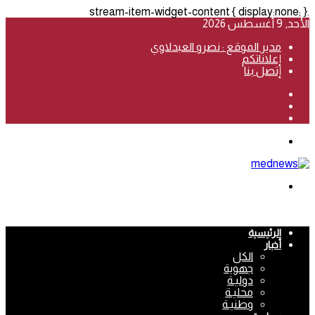
.stream-item-widget-content { display:none; }
الأحد, 9 أغسطس 2026
مدير الموقع : نصرو العبدلاوي
إعلاناتكم
إتصل بنا
فيسبوك
‫YouTube
انستقرام
القائمة
بحث
عن
الرئيسية
أخبار
الكل
جهوية
دوليـة
محليـة
وطنيـة