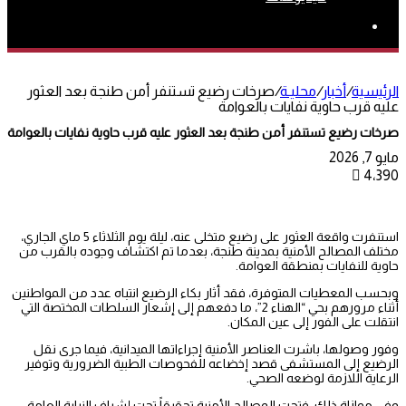
بحث
عن
الرئيسية
/
أخبار
/
محليـة
/
صرخات رضيع تستنفر أمن طنجة بعد العثور
عليه قرب حاوية نفايات بالعوامة
صرخات رضيع تستنفر أمن طنجة بعد العثور عليه قرب حاوية نفايات بالعوامة
مايو 7, 2026
4٬390
استنفرت واقعة العثور على رضيع متخلى عنه، ليلة يوم الثلاثاء 5 ماي الجاري،
مختلف المصالح الأمنية بمدينة طنجة، بعدما تم اكتشاف وجوده بالقرب من
حاوية للنفايات بمنطقة العوامة.
وبحسب المعطيات المتوفرة، فقد أثار بكاء الرضيع انتباه عدد من المواطنين
أثناء مرورهم بحي “الهناء 2”، ما دفعهم إلى إشعار السلطات المختصة التي
انتقلت على الفور إلى عين المكان.
وفور وصولها، باشرت العناصر الأمنية إجراءاتها الميدانية، فيما جرى نقل
الرضيع إلى المستشفى قصد إخضاعه للفحوصات الطبية الضرورية وتوفير
الرعاية اللازمة لوضعه الصحي.
وفي موازاة ذلك، فتحت المصالح الأمنية تحقيقاً تحت إشراف النيابة العامة