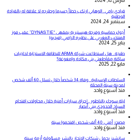
مارس 18, 2024
قيادي بامي.. الوهابي ارتكب خطأ جسيما وطرده لا علاقة له بالقيادة
الوطنية
سبتمبر 24, 2024
أجواء حماسية وفرحة هيستيرية بمقهى “DYNASTIE” عقب فوز
المنتخب المغربي على نظيره الزامبي (فيديو)
يناير 25, 2024
طنجة.. هل استطاعت شركة ARMA للنظافة الاستجابة لحاجيات
ساكنة مقاطعتي بني مكادة وامغوغة؟
مايو 22, 2025
السلطات الإسبانية.. وفاة 34 شخصاً خلال تسلل 60 ألف شخص
لمدينة سبتة المحتلة
منذ أسبوع واحد
ليلة سوداء بالناظور.. إحراق سيارات أمنية خلال محاولات اقتحام
السياج الحدودي ببني أنصار
منذ أسبوع واحد
مصدر أمني: 40 ألف شخص اقتحموا سبتة
منذ أسبوع واحد
سانشيز يحمل شبكات الاتجار بالبشر مسؤولية أزمة سبتة