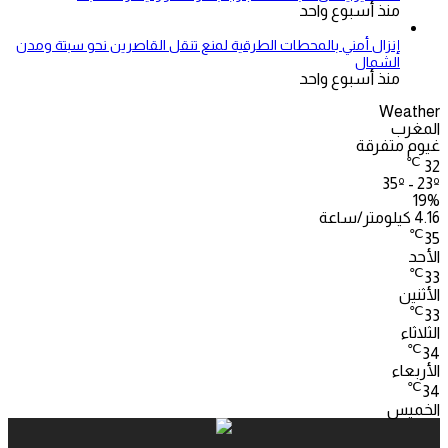
منذ أسبوع واحد
إنزال أمني بالمحطات الطرقية لمنع تنقل القاصرين نحو سبتة ومدن
الشمال
منذ أسبوع واحد
Weather
المغرب
غيوم متفرقة
℃
32
35º - 23º
19%
4.16 كيلومتر/ساعة
℃
35
الأحد
℃
33
الأثنين
℃
33
الثلاثاء
℃
34
الأربعاء
℃
34
الخميس