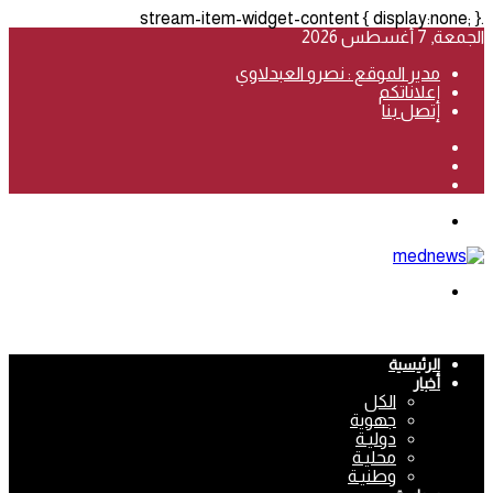
.stream-item-widget-content { display:none; }
الجمعة, 7 أغسطس 2026
مدير الموقع : نصرو العبدلاوي
إعلاناتكم
إتصل بنا
فيسبوك
‫YouTube
انستقرام
القائمة
بحث
عن
الرئيسية
أخبار
الكل
جهوية
دوليـة
محليـة
وطنيـة