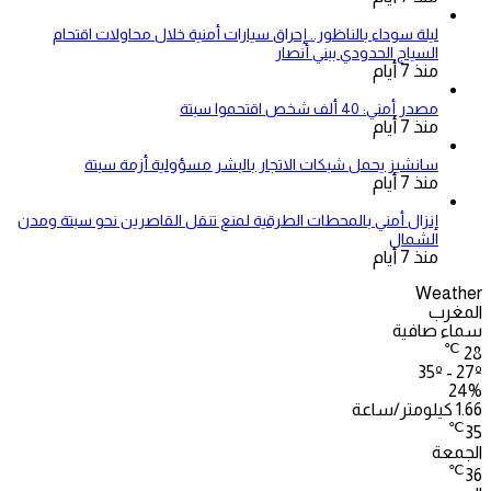
ليلة سوداء بالناظور.. إحراق سيارات أمنية خلال محاولات اقتحام
السياج الحدودي ببني أنصار
منذ 7 أيام
مصدر أمني: 40 ألف شخص اقتحموا سبتة
منذ 7 أيام
سانشيز يحمل شبكات الاتجار بالبشر مسؤولية أزمة سبتة
منذ 7 أيام
إنزال أمني بالمحطات الطرقية لمنع تنقل القاصرين نحو سبتة ومدن
الشمال
منذ 7 أيام
Weather
المغرب
سماء صافية
℃
28
35º - 27º
24%
1.66 كيلومتر/ساعة
℃
35
الجمعة
℃
36