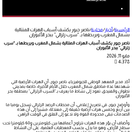
بحث
عن
الرئيسية
/
أخبار
/
محليـة
/
ناصر جبور يكشف أسباب الهزات المتتالية
بشمال المغرب ويربطها بـ “سرب زلزالي” ببحر الألبوران
ناصر جبور يكشف أسباب الهزات المتتالية بشمال المغرب ويربطها بـ “سرب
زلزالي” ببحر الألبوران
مايو 11, 2026
4٬378
أكد مدير المعهد الوطني للجيوفيزياء، ناصر جبور، أن الهزات الأرضية التي
شهدتها عدة مناطق شمال المغرب خلال الأيام الأخيرة، خاصة بمدينتي
تطوان والفنيدق، تعود إلى نشاط ما يعرف بـ”السرب الزلزالي” بمنطقة بحر
الألبوران.
وأوضح جبور، في تصريح إعلامي، أن محطات الرصد الزلزالي تسجل يوميا ما
بين أربع وخمس هزات أرضية خفيفة إلى معتدلة، مشيرا إلى أن هذه
الصدمات تبقى محدودة القوة ولا تدعو إلى القلق في الوقت الراهن.
وأضاف أن بؤر هذه الهزات تتراوح أعماقها بين كيلومترين و60 كيلومترا تحت
سطح الأرض، وهو ما يدل، بحسب المعطيات العلمية، على أن النشاط