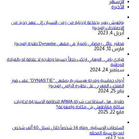
الأشهر
الأخيرة
بولعيش يعبر بجماعة اجزناية من زمن النسيان إلى عهد جديد من
الإصلاحات (فيديو)
أبريل 4, 2023
فطور عائلي رمضاني بامتياز في مقهى Dynastie طنجة (فيديو)
مارس 18, 2024
قيادي بامي.. الوهابي ارتكب خطأ جسيما وطرده لا علاقة له بالقيادة
الوطنية
سبتمبر 24, 2024
أجواء حماسية وفرحة هيستيرية بمقهى “DYNASTIE” عقب فوز
المنتخب المغربي على نظيره الزامبي (فيديو)
يناير 25, 2024
طنجة.. هل استطاعت شركة ARMA للنظافة الاستجابة لحاجيات
ساكنة مقاطعتي بني مكادة وامغوغة؟
مايو 22, 2025
السلطات الإسبانية.. وفاة 34 شخصاً خلال تسلل 60 ألف شخص
لمدينة سبتة المحتلة
منذ 7 أيام