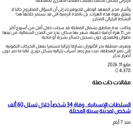
الزلزالي يشمل مختلف طبقات الغلاف الصخري بالمنطقة.
وأشار مدير المعهد الوطني للجيوفيزياء إلى أن السؤال المطروح حاليا لا
يتعلق بقوة هذه الهزات، بل بالمدة الزمنية التي قد يستمر خلالها هذا
النشاط الزلزالي المتكرر.
وكانت عدة مناطق بشمال المملكة قد سجلت خلال أقل من أسبوع أكثر
من 11 هزة أرضية خفيفة، شعر بها سكان عدد من المدن الشمالية، من بينها
تطوان والفنيدق، دون تسجيل خسائر بشرية أو مادية.
وتعرف منطقة بحر الألبوران نشاطا زلزاليا مستمرا بفعل التحركات التكتونية
التي تميز المنطقة، حيث يتم رصد أسراب زلزالية بشكل دوري غالبا ما تمر دون
أضرار تذكر.
مايو 11, 2026
4٬378
مقالات ذات صلة
السلطات الإسبانية.. وفاة 34 شخصاً خلال تسلل 60 ألف
شخص لمدينة سبتة المحتلة
منذ 7 أيام