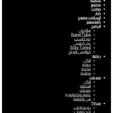
سياسة
مجتمع
حوادث
رادار
السكوت ممنوع
بأقلامهم
البرامج
مؤثرون
SuperTube
بودكاست
عبر كبغيتي
Stay Tuned
كواليس النجاح
رياضة
الكل
دولية
محلية
وطنية
منوعات
الكل
اقتصاد
صحتك
علوم وتكنولوجيا
فن وثقافة
ميدTV
روبورتاجات
فيديوهات