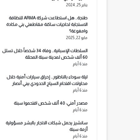
يناير 25, 2024
طنجة.. هل استطاعت شركة ARMA للنظافة
الاستجابة لحاجيات ساكنة مقاطعتي بني مكادة
وامغوغة؟
مايو 22, 2025
السلطات الإسبانية.. وفاة 34 شخصاً خلال تسلل
60 ألف شخص لمدينة سبتة المحتلة
منذ 6 أيام
ليلة سوداء بالناظور.. إحراق سيارات أمنية خلال
محاولات اقتحام السياج الحدودي ببني أنصار
منذ 6 أيام
مصدر أمني: 40 ألف شخص اقتحموا سبتة
منذ 6 أيام
سانشيز يحمل شبكات الاتجار بالبشر مسؤولية
أزمة سبتة
منذ 6 أيام