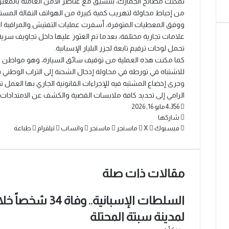
تمكنت مصالح الجمارك، بتنسيق مع عناصر الأمن العاملة بالمعبر
من إحباط محاولة لتهريب كمية كبيرة من الهواتف النقالة المستع
علامات تجارية مختلفة، بعدما تم العثور عليها داخل تجاويف سر
تحمل لوحات ترقيم تابعة لجزر البليار الإسبانية.
للاشتباه في تورطه في محاولة إدخال الشحنة إلى التراب الوطني ب
وجرى إخضاع المشتبه فيه للإجراءات القانونية الجاري بها العمل
الرامي إلى تحديد كافة ملابسات القضية والكشف عن الامتدادات ا
4٬356
مايو 16, 2026
شاركها
فيسبوك
‫X
ماسنجر
ماسنجر
واتساب
تيلقرام
طباعة
مقالات ذات صلة
لمدينة سبتة المحتلة