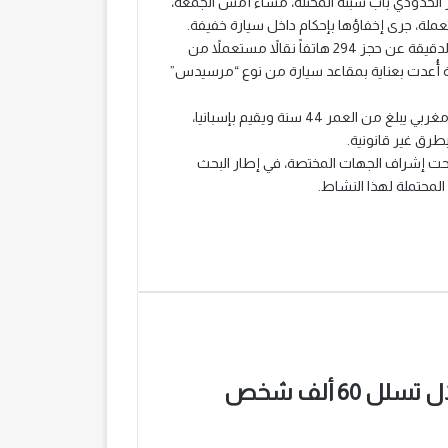
 الحدودي باب سبتة المحتلة، مساء أمس الجمعة،
ملة، جرى إخفاؤها بإحكام داخل سيارة خفيفة.
ووفق المعطيات المتوفرة، أسفرت عمليات التفتيش والمراقبة الدقيقة عن حجز 294 هاتفاً نقالاً مستعملاً من
ية أُعدت بعناية بمقاعد سيارة من نوع “مرسيدس”
كما مكنت هذه العملية من توقيف سائق السيارة، وهو مواطن مغربي يبلغ من العمر 44 سنة ويقيم بإسبانيا،
طرق غير قانونية.
 تحت إشراف الجهات المختصة، في إطار البحث
لمحتملة لهذا النشاط.
السلطات الإسبانية.. وفاة 34 شخصاً خلال تسلل 60 ألف شخص