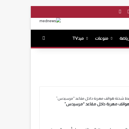
بوك
‫YouTube
انستقرام
بحث عن
ياضة
منوعات
ميدTV
د ضبط شحنة هواتف مهربة داخل مقاعد “مرسيدس”
ة هواتف مهربة داخل مقاعد “مرسيدس”