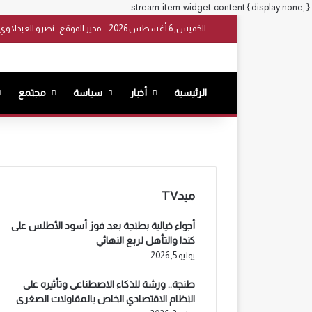
.stream-item-widget-content { display:none; }
الخميس, 6 أغسطس 2026
مدير الموقع : نصرو العبدلاوي
الرئيسية
أخبار
سياسة
مجتمع
ميدTV
أجواء خيالية بطنجة بعد فوز أسود الأطلس على
كندا والتأهل لربع النهائي
يوليو 5, 2026
طنجة.. ورشة للذكاء الاصطناعى وتأثيره على
النظام الاقتصادي الخاص بالمقاولات الصغرى