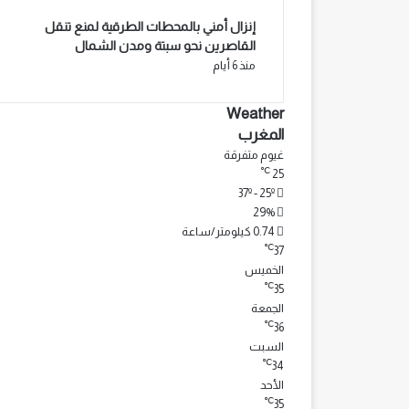
إنزال أمني بالمحطات الطرقية لمنع تنقل
القاصرين نحو سبتة ومدن الشمال
منذ 6 أيام
Weather
المغرب
غيوم متفرقة
℃
25
37º - 25º
29%
0.74 كيلومتر/ساعة
℃
37
الخميس
℃
35
الجمعة
℃
36
السبت
℃
34
الأحد
℃
35