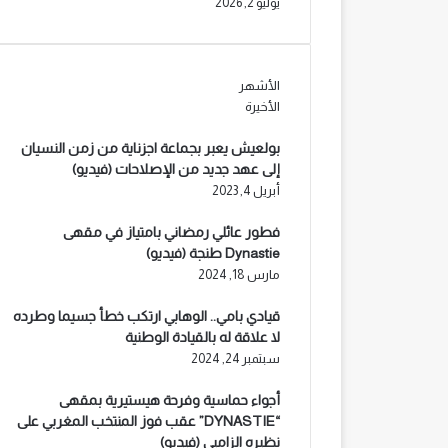
يوليو 2, 2026
الأشهر
الأخيرة
بولعيش يعبر بجماعة اجزناية من زمن النسيان
إلى عهد جديد من الإصلاحات (فيديو)
أبريل 4, 2023
فطور عائلي رمضاني بامتياز في مقهى
Dynastie طنجة (فيديو)
مارس 18, 2024
قيادي بامي.. الوهابي ارتكب خطأ جسيما وطرده
لا علاقة له بالقيادة الوطنية
سبتمبر 24, 2024
أجواء حماسية وفرحة هيستيرية بمقهى
“DYNASTIE” عقب فوز المنتخب المغربي على
نظيره الزامبي (فيديو)