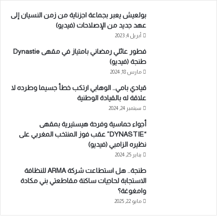
بولعيش يعبر بجماعة اجزناية من زمن النسيان إلى
عهد جديد من الإصلاحات (فيديو)
أبريل 4, 2023
فطور عائلي رمضاني بامتياز في مقهى Dynastie
طنجة (فيديو)
مارس 18, 2024
قيادي بامي.. الوهابي ارتكب خطأ جسيما وطرده لا
علاقة له بالقيادة الوطنية
سبتمبر 24, 2024
أجواء حماسية وفرحة هيستيرية بمقهى
“DYNASTIE” عقب فوز المنتخب المغربي على
نظيره الزامبي (فيديو)
يناير 25, 2024
طنجة.. هل استطاعت شركة ARMA للنظافة
الاستجابة لحاجيات ساكنة مقاطعتي بني مكادة
وامغوغة؟
مايو 22, 2025