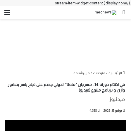
.stream-item-widget-content { display:none; }
بحث عن
الق
الرئيسية
/
منوعات
/
فن وثقافة
في اختتام دورته 14.. مهرجان “ماطا” الدولي يبصم على نجاح باهر بحضور
وازن و برنامج متنوع (فيديو)
ميدنيوز
يونيو 15, 2026
4٬358