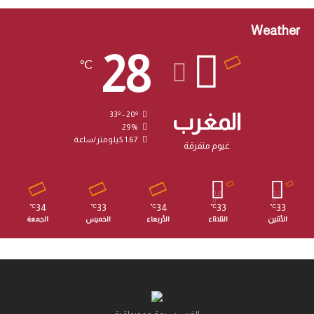
Weather
28
℃
المغرب
33º - 20º
29%
1.67 كيلومتر/ساعة
غيوم متفرقة
34
33
34
33
33
℃
℃
℃
℃
℃
الأثنين
الثلاثاء
الأربعاء
الخميس
الجمعة