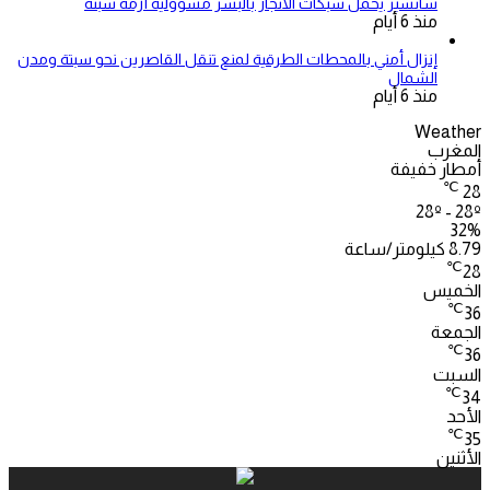
سانشيز يحمل شبكات الاتجار بالبشر مسؤولية أزمة سبتة
منذ 6 أيام
إنزال أمني بالمحطات الطرقية لمنع تنقل القاصرين نحو سبتة ومدن
الشمال
منذ 6 أيام
Weather
المغرب
أمطار خفيفة
℃
28
28º - 28º
32%
8.79 كيلومتر/ساعة
℃
28
الخميس
℃
36
الجمعة
℃
36
السبت
℃
34
الأحد
℃
35
الأثنين