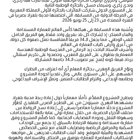
وندى زكري، وشيماء مسكي بالجائزة الوطنية الثانية.
على المستوى الدولي،شاركت الفائزات بالجائزة الأولى المملكة المغربية
في المرحلة الدولية من المسابقة، التي احتضنتها مدينة بلغراد بصربيا في
الفترة الممتدة من 23 إلى 25 يونيو 2026.
وتُشبه هذه المسابقة في هيكلها كأس العالم للعمارة المستدامة
والبناء المبتكر؛ إذ يُشارك كل بلد بفريق واحد فقط، هو الفريق الحامل
للقب الوطني، مما يجعل الـ34 فريقاً المتنافسة تمثّل صفوة كل دولة،
من أعرق وأرقى كليات العمارة في العالم.
وأشرف الأستاذ الباحث زيد الرماني من المدرسة الوطنية للهندسة
المعمارية بتطوان، على الفريق المغربي، وحصدوا على تكريم استثنائي
يزداد قيمةً كونه يُمنح عبر تصويت الـ34 جامعة المشاركة.
وتوّج الفريق المغربي بـجائزة المعلم أي أنه اعتراف من النظراء
أنفسهم، على أعلى مستوى عالمي. ونال تقديراً لجودة المشروع
وطابعه الإبداعي، والتزام الطالبات المتميز، وتميّز الإشراف البيداغوجي.
ويطرح المشروع المقدَّم، تأملاً معمارياً حول إعادة ربط مدينة بلغراد
بمشهدها النهري. مستوحىً من غنى التطريز الصربي التقليدي. يُطوِّر
المشروع تدخلاً معمارياً معاصراً يسعى إلى إعادة نسج الروابط بين
مختلف الأجزاء الحضرية، من خلال عمارة تُولي عناية بالغة للاستخدامات
وسهولة التنقل وجودة الفضاءات الجماعية. كما صُمِّم المشروع وفق
مقاربة مستدامة وعميقة الارتباط بالسياق، إذ يجمع بين الوحدات
السكنية والمرافق الرياضية وفضاءات اللقاء، مع تثمين الخصائص
المشهدية والبيئية للموقع. وقد أثبتت الطالبات قدرتهن على مواجهة
الإشكاليات المعاصرة للعمارة بتوفيق بين الابتكار، والاستدامة، والهوية