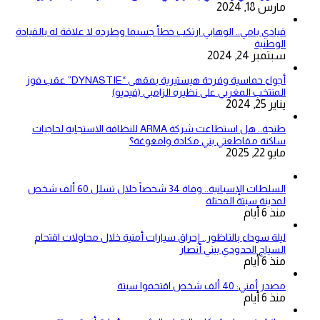
مارس 18, 2024
قيادي بامي.. الوهابي ارتكب خطأ جسيما وطرده لا علاقة له بالقيادة
الوطنية
سبتمبر 24, 2024
أجواء حماسية وفرحة هيستيرية بمقهى “DYNASTIE” عقب فوز
المنتخب المغربي على نظيره الزامبي (فيديو)
يناير 25, 2024
طنجة.. هل استطاعت شركة ARMA للنظافة الاستجابة لحاجيات
ساكنة مقاطعتي بني مكادة وامغوغة؟
مايو 22, 2025
السلطات الإسبانية.. وفاة 34 شخصاً خلال تسلل 60 ألف شخص
لمدينة سبتة المحتلة
منذ 6 أيام
ليلة سوداء بالناظور.. إحراق سيارات أمنية خلال محاولات اقتحام
السياج الحدودي ببني أنصار
منذ 6 أيام
مصدر أمني: 40 ألف شخص اقتحموا سبتة
منذ 6 أيام