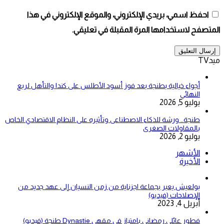
احفظ اسمي، بريدي الإلكتروني، والموقع الإلكتروني في هذا
المتصفح لاستخدامها المرة المقبلة في تعليقي.
ميدTV
أجواء خيالية بطنجة بعد فوز أسود الأطلس على كندا والتأهل لربع
النهائي
يوليو 5, 2026
طنجة.. ورشة للذكاء الاصطناعى وتأثيره على النظام الاقتصادي الخاص
بالمقاولات الصغرى
يوليو 2, 2026
الأشهر
الأخيرة
بولعيش يعبر بجماعة اجزناية من زمن النسيان إلى عهد جديد من
الإصلاحات (فيديو)
أبريل 4, 2023
فطور عائلي رمضاني بامتياز في مقهى Dynastie طنجة (فيديو)