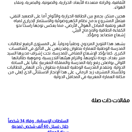
الثقافية، والراحة متعددة الأبعاد؛ الحرارية، والصوتية، والبصرية، ونقاء
الهواء..
هجين مبتكر، يجمع بين الطاقة الحرارية والألواح أما على الصعيد التقني،
فيتميّز المشروع بدمج نظام الكهروضوئية والاستثمار الحراري لمياه
النهر وتقنية المبادل الهوائي الأرضي، مما يعكس توجهاً راسخاً نحو
الكفاءة الطاقية والاندماج البيئي.
إشعاع متصاعد ومؤكَّد.
يشهد هذا التتويج المزدوج، وطنياً ودولياً، على المستوى الرفيع لطالبات
المدرسة الوطنية للعمارة بتطوان وقدرتهن على التألق في المنافسات
الكبرى. كما يؤكد الإشعاع المتنامي للمدرسة، تحت إشراف مديرها السيد
منير بغداد، جودة تكوينها، والتزام هيئتها التدريسية، وموهبة طالباتها
اللواتي يواصلن رفع راية المدرسة والمملكة المغربية عالياً على الساحة
الدولية. وتتقدم المدرسة الوطنية للعمارة بتطوان بأحر التهاني للطالبات
وللأستاذ المشرف زيد الرماني، على هذا الإنجاز الاستثنائي الذي يُعلي من
مكانة العمارة المغربية في المحافل الدولية
مقالات ذات صلة
السلطات الإسبانية.. وفاة 34 شخصاً
خلال تسلل 60 ألف شخص لمدينة