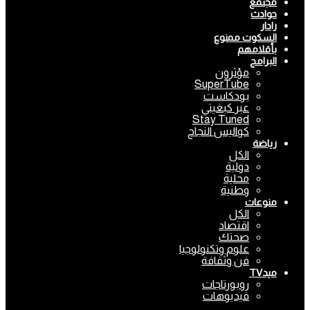
مجتمع
حوادث
رادار
السكوت ممنوع
بأقلامهم
البرامج
مؤثرون
SuperTube
بودكاست
عبر كبغيتي
Stay Tuned
كواليس النجاح
رياضة
الكل
دولية
محلية
وطنية
منوعات
الكل
اقتصاد
صحتك
علوم وتكنولوجيا
فن وثقافة
ميدTV
روبورتاجات
فيديوهات