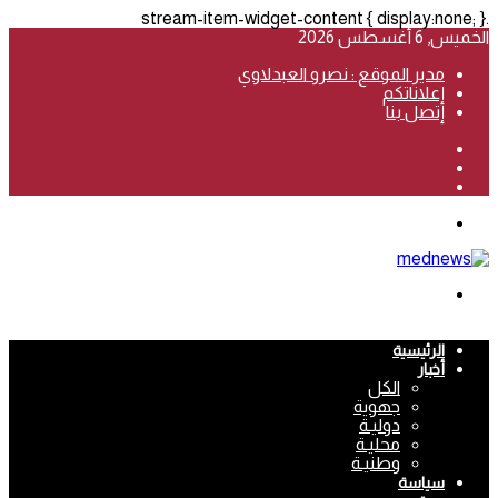
.stream-item-widget-content { display:none; }
الخميس, 6 أغسطس 2026
مدير الموقع : نصرو العبدلاوي
إعلاناتكم
إتصل بنا
فيسبوك
‫YouTube
انستقرام
القائمة
بحث
عن
الرئيسية
أخبار
الكل
جهوية
دوليـة
محليـة
وطنيـة
سياسة