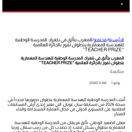
بحث
عن
الرئيسية
/
مجتمع
/
المغرب يتألق في بلغراد: المدرسة الوطنية
للهندسة المعمارية بتطوان تفوز بالجائزة العالمية
“TEACHER PRIZE”
المغرب يتألق في بلغراد: المدرسة الوطنية للهندسة المعمارية
بتطوان تفوز بالجائزة العالمية “TEACHER PRIZE”
متابعة
يوليو 1, 2026
4٬306
أثبتت المدرسة الوطنية للهندسة المعمارية بتطوان حضورها مجدداً في
نسخة 2026 من مسابقة سان غوبان، التي تعتبر إحدى أرقى المسابقات
الطلابية على المستوى الدولي في مجال العمارة المستدامة والبناء
المبتكر .
فعلى الصعيد الوطني، تألق فريقان من المدرسة الوطنية للهندسة
المعمارية بتطوان بشكل لافت: إذ حصدت كل من زينب سقال، ورنيا
سوسي، ومروى أولبوب الجائزة الوطنية الأولى، فيما فازت هبة زكري،