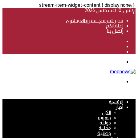
.stream-item-widget-content { display:none; }
الإثنين, 10 أغسطس 2026
مدير الموقع : نصرو العبدلاوي
إعلاناتكم
إتصل بنا
فيسبوك
‫YouTube
انستقرام
القائمة
بحث
عن
الرئيسية
أخبار
الكل
جهوية
دوليـة
محليـة
وطنيـة