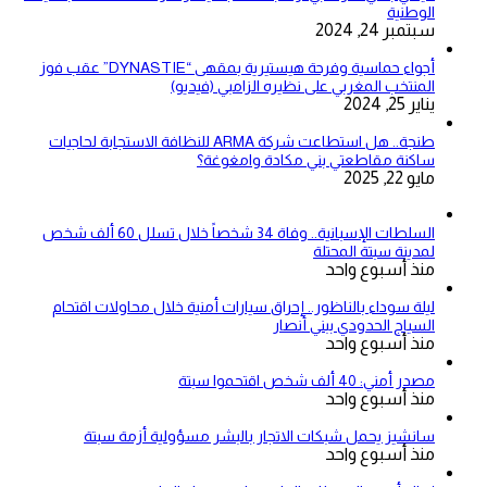
الوطنية
سبتمبر 24, 2024
أجواء حماسية وفرحة هيستيرية بمقهى “DYNASTIE” عقب فوز
المنتخب المغربي على نظيره الزامبي (فيديو)
يناير 25, 2024
طنجة.. هل استطاعت شركة ARMA للنظافة الاستجابة لحاجيات
ساكنة مقاطعتي بني مكادة وامغوغة؟
مايو 22, 2025
السلطات الإسبانية.. وفاة 34 شخصاً خلال تسلل 60 ألف شخص
لمدينة سبتة المحتلة
منذ أسبوع واحد
ليلة سوداء بالناظور.. إحراق سيارات أمنية خلال محاولات اقتحام
السياج الحدودي ببني أنصار
منذ أسبوع واحد
مصدر أمني: 40 ألف شخص اقتحموا سبتة
منذ أسبوع واحد
سانشيز يحمل شبكات الاتجار بالبشر مسؤولية أزمة سبتة
منذ أسبوع واحد