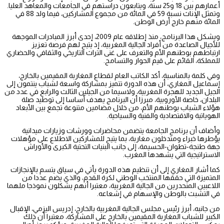
أعمارهم بين 18 و25 سنة، ويتابعون دراستهم في الجامعات والمعاهد العليا.
وتمثل الإناث نسبة 59 في المائة من مجموع المشاركين، فيما ولد 88 في
المائة منهم خارج أرض الوطن.
ويشكل هذا البرنامج، منذ إطلاقه عام 2009، إحدى أبرز المبادرات الموجهة
للأجيال الصاعدة من أفراد الجالية المغربية، إذ يتيح لهم فرصة تعزيز
ارتباطهم بوطنهم الأم والتعرف على غنى التراث التاريخي والثقافي والحضاري
للمملكة، القائم على قيم الحوار والتسامح.
وفي كلمة بالمناسبة، أكد الكاتب العام لقطاع المغاربة المقيمين بالخارج،
إسماعيل المغاري، أن هذه الدورة تتميز بمشاركة واسعة لشباب ينتمون إلى
الجيل الجديد للهجرة المغربية، ولاسيما من الجيلين الثالث والرابع في عدد من
البلدان، خاصة الأوروبية، مبرزا أن البرنامج يهدف أساسا إلى توطيد صلة
هؤلاء الشباب بوطنهم الأم، من خلال مضامين متنوعة تجمع بين الأبعاد
الهوياتية والاقتصادية والفنية والسياحية.
وأضاف أن برنامج الجامعة يتضمن محاضرات وورشات وزيارات ميدانية
يؤطرها خبراء ومتدخلون مغاربة، بما يتيح للمشاركين الاطلاع على مؤهلات
جهة طنجة-تطوان-الحسيمة، إلى جانب البنيات التحتية الكبرى والأوراش
الاستراتيجية التي يشهدها المغرب.
كما أشار المغاري إلى أن تنظيم هذه الدورة يأتي في سياق يتسم بالإنجازات
المتميزة التي حققها المنتخب الوطني لكرة القدم، والذي يضم عددا من
اللاعبين المنحدرين من الجالية المغربية، معتبرا أنهم يشكلون نموذجا ملهما
في التشبث بالوطن والإسهام في إشعاعه.
من جانبه، أبرز رئيس مجلس الجالية المغربية بالخارج، إدريس اليزمي، الإقبال
الكبير للشباب المغاربة المقيمين بالخارج على المشاركة، معتبرا أن ذلك