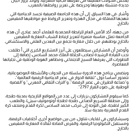
يعكس التحولات العميقة التي تعرفها الجالية المغربية، ويؤكد بروز أجيال
جديدة متشبثة بهويتها وحريصة على تعزيز روابطها بالمغرب.
وأشار، في هذا السياق، إلى أن هذه الجامعة الصيفية تجسد الدينامية التي
تنهجها المملكة في مجال الهجرة وتعزيز الروابط مع مواطنيها المقيمين
بالخارج.
من جهته، أكد الأمين العام للرابطة المحمدية للعلماء، أحمد عبادي، أن هذه
الجامعة تمثل مناسبة متميزة لتعزيز ارتباط الشباب المغاربة المقيمين
بالخارج بوطنهم، من خلال مقاربة تجمع بين البعدين العلمي والاستكشافي.
وأوضح أن المشاركين سيطلعون على أبرز المشاريع الكبرى التي أ طلقت
تحت القيادة الرشيدة لصاحب الجلالة الملك محمد السادس، إضافة إلى
التطورات التي يعرفها النسيج الاجتماعي ومظاهر الهوية الوطنية في تجلياتها
المعاصرة.
ويتضمن برنامج هذه الدورة سلسلة من الندوات والأنشطة الموضوعاتية،
تتمحور أساسا حول “ثقافة الحوار في عصر الدينامية الرقمية العالمية”،
و”صناعة الطيران في عصر الرقمنة”، و”التراث الثقافي المغربي” و”القضية
الوطنية على ضوء القرار 2797″.
كما سيقوم المشاركون بزيارات إلى عدد من المواقع التاريخية بمدينة طنجة،
وإلى منطقة التسريع الصناعي طنجة (طنجة أوتوموتيف سيتي)، والملعب
الكبير لطنجة، قبل التوجه إلى مركب محمد السادس لكرة القدم ومتحف كرة
القدم المغربية بمدينة سلا.
وسيشاركون في لقاءات تتناول، من بين مواضيع أخرى، أخلاقيات الرقمنة،
ومستقبل التكنولوجيا الرقمية، والفرص المتاحة لفائدة المغاربة المقيمين
بالخارج.