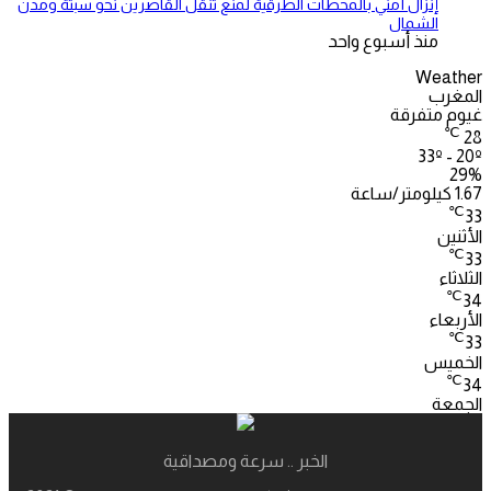
إنزال أمني بالمحطات الطرقية لمنع تنقل القاصرين نحو سبتة ومدن
الشمال
منذ أسبوع واحد
Weather
المغرب
غيوم متفرقة
℃
28
33º - 20º
29%
1.67 كيلومتر/ساعة
℃
33
الأثنين
℃
33
الثلاثاء
℃
34
الأربعاء
℃
33
الخميس
℃
34
الجمعة
الخبر .. سرعة ومصداقية