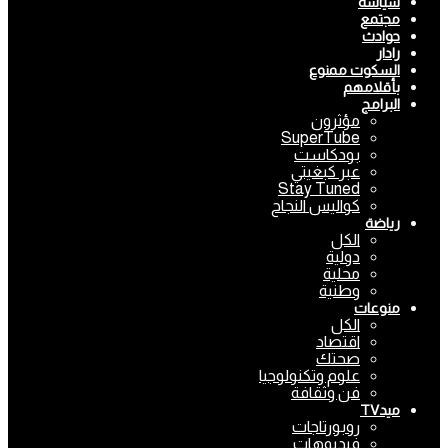
سياسة
مجتمع
حوادث
رادار
السكوت ممنوع
بأقلامهم
البرامج
مؤثرون
SuperTube
بودكاست
عبر كبغيتي
Stay Tuned
كواليس النجاح
رياضة
الكل
دولية
محلية
وطنية
منوعات
الكل
اقتصاد
صحتك
علوم وتكنولوجيا
فن وثقافة
ميدTV
روبورتاجات
فيديوهات