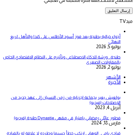
المتصفح لاستخدامها المرة المقبلة في تعليقي.
ميدTV
أجواء خيالية بطنجة بعد فوز أسود الأطلس على كندا والتأهل لربع
النهائي
يوليو 5, 2026
طنجة.. ورشة للذكاء الاصطناعى وتأثيره على النظام الاقتصادي الخاص
بالمقاولات الصغرى
يوليو 2, 2026
الأشهر
الأخيرة
بولعيش يعبر بجماعة اجزناية من زمن النسيان إلى عهد جديد من
الإصلاحات (فيديو)
أبريل 4, 2023
فطور عائلي رمضاني بامتياز في مقهى Dynastie طنجة (فيديو)
مارس 18, 2024
قيادي بامي.. الوهابي ارتكب خطأ جسيما وطرده لا علاقة له بالقيادة