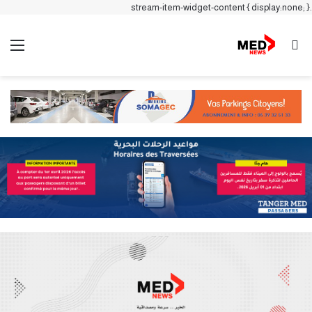
.stream-item-widget-content { display:none; }
بحث عن
الق