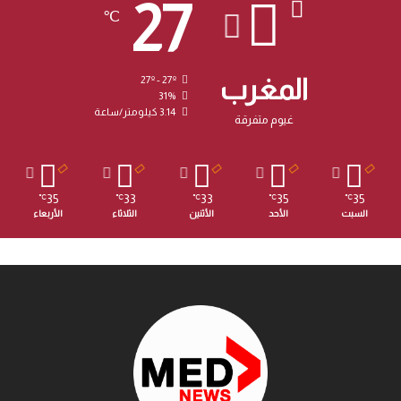
27
℃
المغرب
27º - 27º
31%
3.14 كيلومتر/ساعة
غيوم متفرقة
35
33
33
35
35
℃
℃
℃
℃
℃
السبت
الأحد
الأثنين
الثلاثاء
الأربعاء