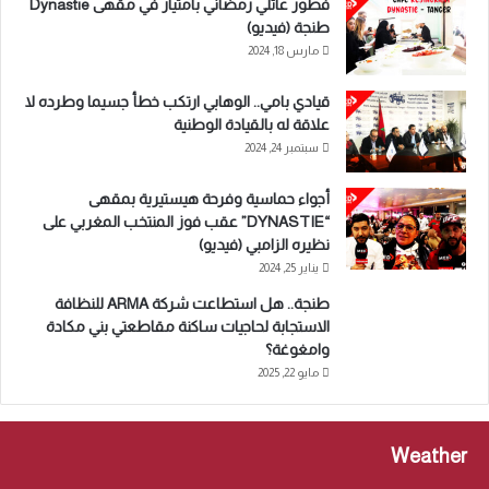
فطور عائلي رمضاني بامتياز في مقهى Dynastie
طنجة (فيديو)
مارس 18, 2024
قيادي بامي.. الوهابي ارتكب خطأ جسيما وطرده لا
علاقة له بالقيادة الوطنية
سبتمبر 24, 2024
أجواء حماسية وفرحة هيستيرية بمقهى
“DYNASTIE” عقب فوز المنتخب المغربي على
نظيره الزامبي (فيديو)
يناير 25, 2024
طنجة.. هل استطاعت شركة ARMA للنظافة
الاستجابة لحاجيات ساكنة مقاطعتي بني مكادة
وامغوغة؟
مايو 22, 2025
Weather