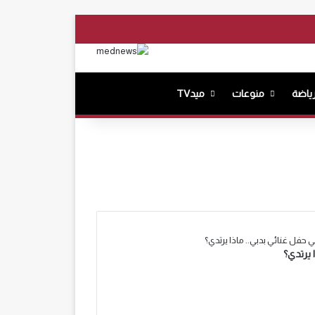
بوك
‫YouTube
انستقرام
بحث عن
ياضة
منوعات
ميدTV
ي حفل غنائي بدبي.. ماذا يرتدي؟
 يرتدي؟