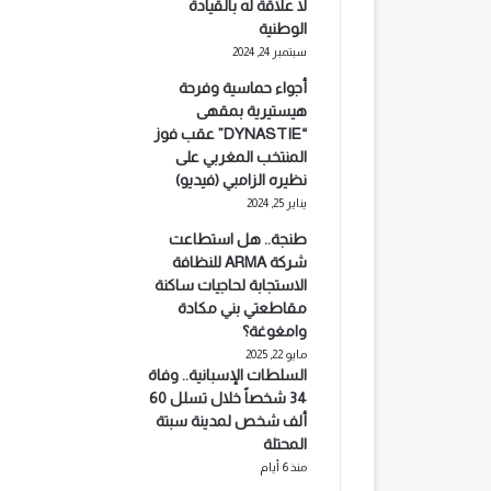
لا علاقة له بالقيادة
الوطنية
سبتمبر 24, 2024
أجواء حماسية وفرحة
هيستيرية بمقهى
“DYNASTIE” عقب فوز
المنتخب المغربي على
نظيره الزامبي (فيديو)
يناير 25, 2024
طنجة.. هل استطاعت
شركة ARMA للنظافة
الاستجابة لحاجيات ساكنة
مقاطعتي بني مكادة
وامغوغة؟
مايو 22, 2025
السلطات الإسبانية.. وفاة
34 شخصاً خلال تسلل 60
ألف شخص لمدينة سبتة
المحتلة
منذ 6 أيام