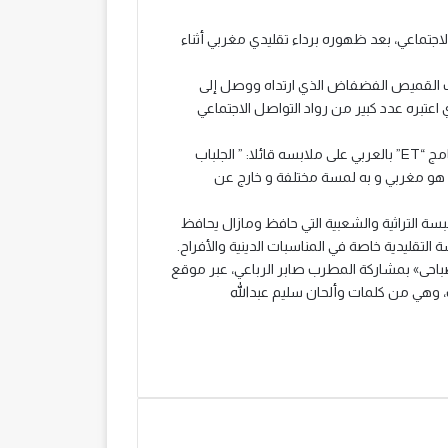
لاجتماعي، بعد ظهوره برداء تقليدي مغربي أثناء
ب القميص الفضفاض الذي ارتداه ووصل إلى
عتبره عدد كبير من رواد التواصل الاجتماعي
في المقابل، أوضح سعد لمجرد فور انتهاء حفله ، في تصريح لبرنامج “ET” بالعربي على ملابسه قائلا: ” الجلباب
هو مغربي و به لمسة مختلفة و خارج عن
بسة التراثية والشعبية التي حافظ ومازال يحافظ
التقليدية خاصة في المناسبات الدينية والأفراح.
باحى» بمشاركة المطرب صابر الرباعي، عبر موقع
، وهي من كلمات وألحان سليم عبدالله