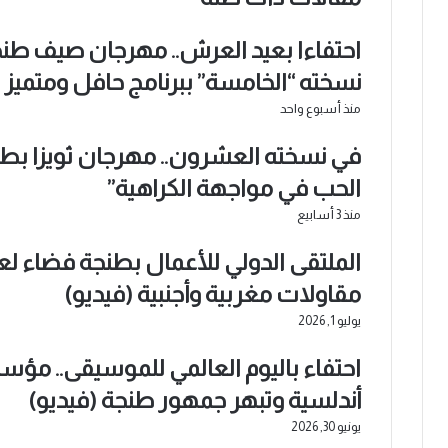
احتفاءا بعيد العرش.. مهرجان صيف طنج
نسخته “الخامسة” ببرنامج حافل ومتميز
منذ أسبوع واحد
في نسخته العشرون.. مهرجان ثويزا بطن
الحب في مواجهة الكراهية”
منذ 3 أسابيع
الملتقى الدولي للأعمال بطنجة فضاء لع
مقاولات مغربية وأجنبية (فيديو)
يوليو 1, 2026
احتفاء باليوم العالمي للموسيقى.. مؤسس
أندلسية وتبهر جمهور طنجة (فيديو)
يونيو 30, 2026