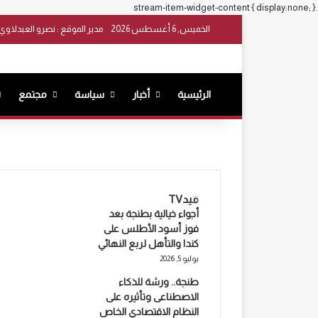
.stream-item-widget-content { display:none; }
الخميس, 6 أغسطس 2026
مدير الموقع : نصرو العبدلاوي
الرئيسية
أخبار
سياسة
مجتمع
ميدTV
أجواء خيالية بطنجة بعد
فوز أسود الأطلس على
كندا والتأهل لربع النهائي
يوليو 5, 2026
طنجة.. ورشة للذكاء
الاصطناعى وتأثيره على
النظام الاقتصادي الخاص