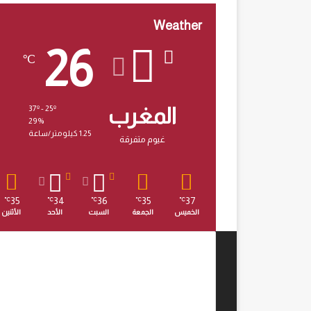
Weather
26
℃
المغرب
37º - 25º
29%
1.25 كيلومتر/ساعة
غيوم متفرقة
35
34
36
35
37
℃
℃
℃
℃
℃
الخميس
الجمعة
السبت
الأحد
الأثنين