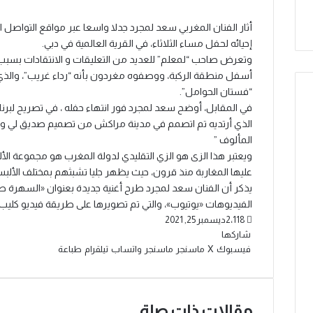
أثار الفنان المغربي سعد لمجرد جدلا واسعا عبر مواقع التواصل ا
إحيائه لحفل مساء الثلاثاء، في القرية العالمية في دبي.
وتعرض صاحب “لمعلم” للعديد من التعليقات و الانتقادات بسب
أسفل منطقة الركبة، ووصفوه مغردون بأنه “رداء غريب”، والذي ا
“فستان الحوامل”.
الذي أرتديه تم اتصمم في مدينة مراكش من تصميم صديق لي و 
المألوف ”
ويعتبر هذا الزى هو الزي التقليدي لدولة المغرب هو مجموعة الأل
عليها المغاربة منذ قرون، حيث يظهر جليا تشبثهم بمختلف الألبسة 
يذكر أن الفنان سعد لمجرد طرح أغنية جديدة بعنوان «السهرة ص
الفيديوهات «يوتيوب»، والتي تم تصويرها على طريقة فيديو كليب
2٬118
ديسمبر 25, 2021
شاركها
فيسبوك
‫X
ماسنجر
ماسنجر
واتساب
تيلقرام
طباعة
مقالات ذات صلة