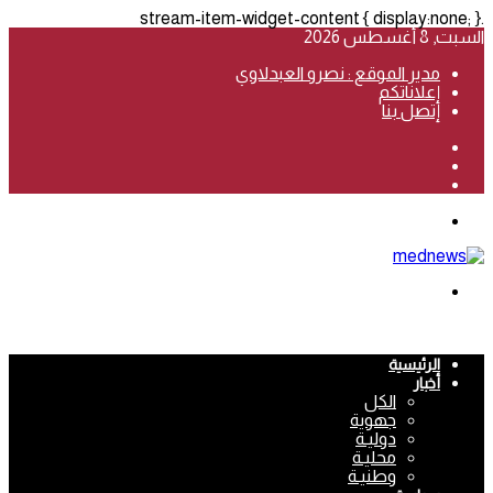
.stream-item-widget-content { display:none; }
السبت, 8 أغسطس 2026
مدير الموقع : نصرو العبدلاوي
إعلاناتكم
إتصل بنا
فيسبوك
‫YouTube
انستقرام
القائمة
بحث
عن
الرئيسية
أخبار
الكل
جهوية
دوليـة
محليـة
وطنيـة