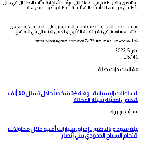
المتابعين وانخراطهم في الحملة التي عرفت استفادة مئات الأطفال في جبال
الأطلس من مساعدات غذائية، ألبسة، أغطية و أدوات مدرسية.
وتحسب هذه المبادرة الطيبة لصالح المشرفين على الصفحة لكونهم من
الفئة المساهمة في نشر ثقافة التطوع والعمل الإنساني في المجتمع.
https://instagram.com/tka7ki7?utm_medium=copy_link
يناير 5, 2022
5٬140
مقالات ذات صلة
السلطات الإسبانية.. وفاة 34 شخصاً خلال تسلل 60 ألف
شخص لمدينة سبتة المحتلة
منذ أسبوع واحد
ليلة سوداء بالناظور.. إحراق سيارات أمنية خلال محاولات
اقتحام السياج الحدودي ببني أنصار