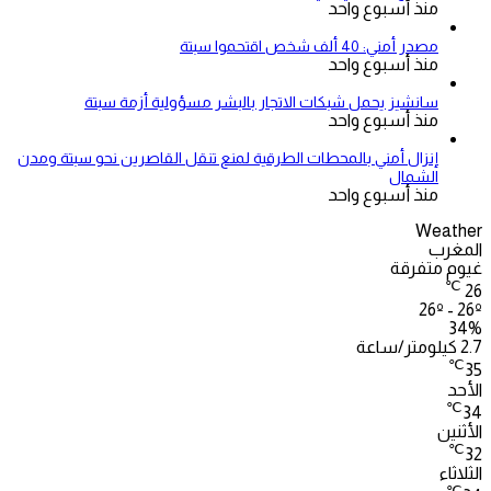
منذ أسبوع واحد
مصدر أمني: 40 ألف شخص اقتحموا سبتة
منذ أسبوع واحد
سانشيز يحمل شبكات الاتجار بالبشر مسؤولية أزمة سبتة
منذ أسبوع واحد
إنزال أمني بالمحطات الطرقية لمنع تنقل القاصرين نحو سبتة ومدن
الشمال
منذ أسبوع واحد
Weather
المغرب
غيوم متفرقة
℃
26
26º - 26º
34%
2.7 كيلومتر/ساعة
℃
35
الأحد
℃
34
الأثنين
℃
32
الثلاثاء
℃