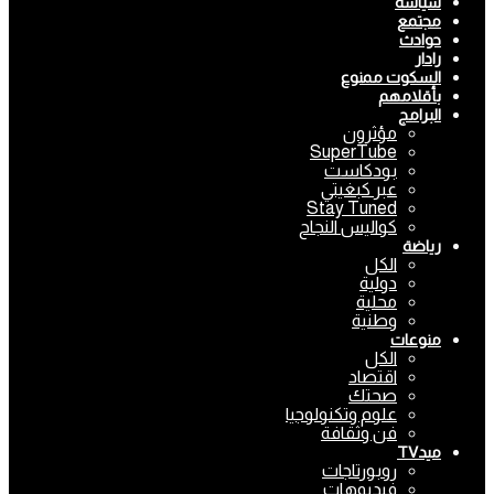
سياسة
مجتمع
حوادث
رادار
السكوت ممنوع
بأقلامهم
البرامج
مؤثرون
SuperTube
بودكاست
عبر كبغيتي
Stay Tuned
كواليس النجاح
رياضة
الكل
دولية
محلية
وطنية
منوعات
الكل
اقتصاد
صحتك
علوم وتكنولوجيا
فن وثقافة
ميدTV
روبورتاجات
فيديوهات