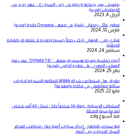
بولعيش يعبر بجماعة اجزناية من زمن النسيان إلى عهد جديد من
الإصلاحات (فيديو)
أبريل 4, 2023
فطور عائلي رمضاني بامتياز في مقهى Dynastie طنجة (فيديو)
مارس 18, 2024
قيادي بامي.. الوهابي ارتكب خطأ جسيما وطرده لا علاقة له بالقيادة
الوطنية
سبتمبر 24, 2024
أجواء حماسية وفرحة هيستيرية بمقهى “DYNASTIE” عقب فوز
المنتخب المغربي على نظيره الزامبي (فيديو)
يناير 25, 2024
طنجة.. هل استطاعت شركة ARMA للنظافة الاستجابة لحاجيات
ساكنة مقاطعتي بني مكادة وامغوغة؟
مايو 22, 2025
السلطات الإسبانية.. وفاة 34 شخصاً خلال تسلل 60 ألف شخص
لمدينة سبتة المحتلة
منذ أسبوع واحد
ليلة سوداء بالناظور.. إحراق سيارات أمنية خلال محاولات اقتحام
السياج الحدودي ببني أنصار