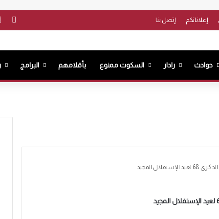
فيس
إعلاناتكم
إتصل بنا
حوادث
رادار
السكوت ممنوع
بأقلامهم
البرامج
ر
تقلال المجيد