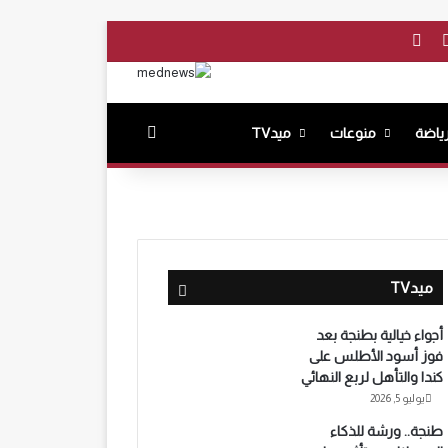
بوك
‫YouTube
انستقرام
بحث عن
ياضة
منوعات
ميدTV
ميدTV
أجواء خيالية بطنجة بعد
فوز أسود الأطلس على
كندا والتأهل لربع النهائي
يوليو 5, 2026
طنجة.. ورشة للذكاء