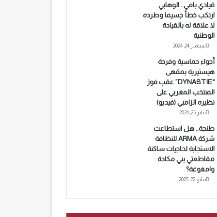
قيادي بامي.. الوهابي
ارتكب خطأ جسيما وطرده
لا علاقة له بالقيادة
الوطنية
سبتمبر 24, 2024
أجواء حماسية وفرحة
هيستيرية بمقهى
“DYNASTIE” عقب فوز
المنتخب المغربي على
نظيره الزامبي (فيديو)
يناير 25, 2024
طنجة.. هل استطاعت
شركة ARMA للنظافة
الاستجابة لحاجيات ساكنة
مقاطعتي بني مكادة
وامغوغة؟
مايو 22, 2025