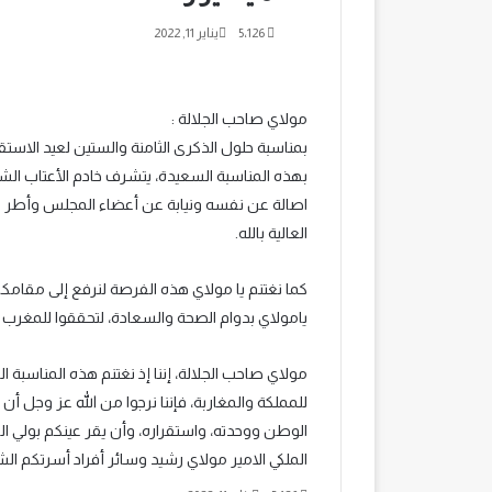
5٬126
يناير 11, 2022
مولاي صاحب الجلالة :
بمناسبة حلول الذ
كرى الثامنة والستين لعيد الاست
بهذه المناسبة السعيدة، يتشرف خادم الأعتاب ا
اصالة عن نفسه ونيابة عن أعضاء المجلس وأطر و
العالية بالله.
كما نغتنم يا مولاي هذه الفرصة لنرفع إلى مقامكم ا
يامولاي بدوام الصحة والسعادة، لتحققوا للمغرب ك
مولاي صاحب الجلالة، إننا إذ نغتنم هذه المناسبة ال
للمملكة والمغاربة، فإننا نرجوا من الله عز وجل أ
الوطن ووحدته، واستقراره، وأن يقر عينكم بولي
الملكي الامير مولاي رشيد وسائر أفراد أسرتكم ا