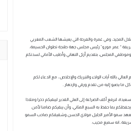
قلال المجيد، وفي غمرة والفرحة التي يعيشها الشعب المغربي
لشريفة “ عمر مورو” رئيس مجلس جهة طنجة تطوان الحسيمة،
موطفي المجلس، بتقديم أزكى التهاني وأطيب الأماني لسدتكم
لعالي بالله آيات الولاء والتبريك والإخلاص ، مع الدعاء لكم
ل ما يصبو إليه من تقدم ورقي وازدهار..
سعيدة، لنرفع أكف الضراعة إلى العلي القدير ليبقيكم ذخرا وملاذا
ن يحفظكم بما حفظ به السبع المثاني، وأن يبقيكم ضامنا لأمن
 العهد سمو الأمير الجليل مولاي الحسن وشقيقكم صاحب السمو
لشريفة…انه سميع مجيب.