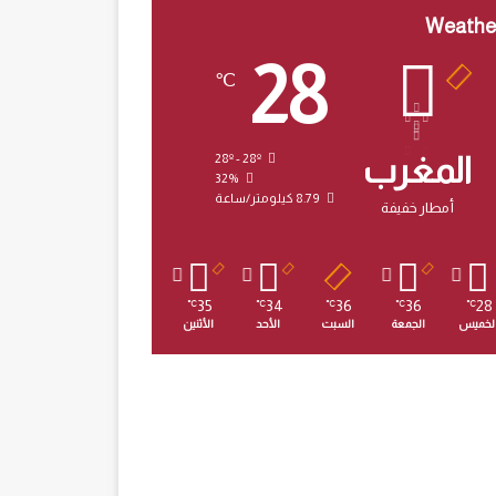
Weathe
28
℃
المغرب
28º - 28º
32%
8.79 كيلومتر/ساعة
أمطار خفيفة
35
34
36
36
28
℃
℃
℃
℃
℃
لخميس
الجمعة
السبت
الأحد
الأثنين