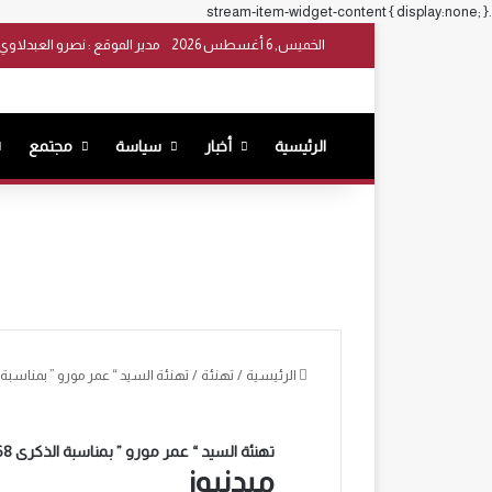
.stream-item-widget-content { display:none; }
الخميس, 6 أغسطس 2026
مدير الموقع : نصرو العبدلاوي
الرئيسية
أخبار
سياسة
مجتمع
الرئيسية
/
تهنئة
/
تهنئة السيد “ عمر مورو ” بمناسبة الذكرى 68 لعيد الإس
تهنئة السيد “ عمر مورو ” بمناسبة الذكرى 68 لعيد الإستقلال المجيد
ميدنيوز