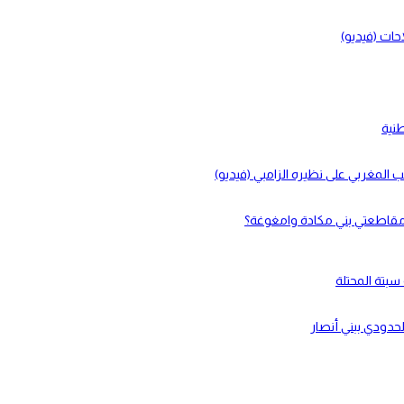
حات (فيديو)
طنية
لحدودي ببني أنصار