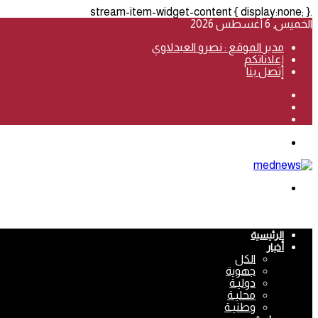
.stream-item-widget-content { display:none; }
الخميس, 6 أغسطس 2026
مدير الموقع : نصرو العبدلاوي
إعلاناتكم
إتصل بنا
فيسبوك
‫YouTube
انستقرام
القائمة
بحث
عن
الرئيسية
أخبار
الكل
جهوية
دوليـة
محليـة
وطنيـة