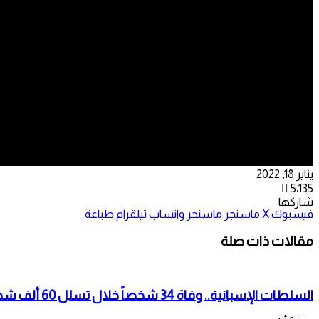
يناير 18, 2022
5٬135
شاركها
فيسبوك
‫X
ماسنجر
ماسنجر
واتساب
تيلقرام
طباعة
مقالات ذات صلة
السلطات الإسبانية.. وفاة 34 شخصاً خلال تسلل 60 ألف شخص لمدينة سبتة المحتلة