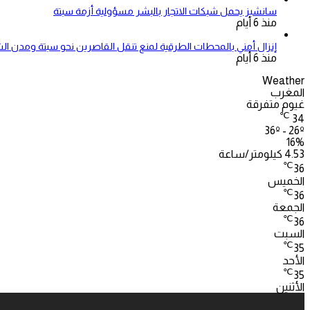
سانشيز يحمل شبكات الاتجار بالبشر مسؤولية أزمة سبتة
منذ 6 أيام
إنزال أمني بالمحطات الطرقية لمنع تنقل القاصرين نحو سبتة ومدن ال
منذ 6 أيام
Weather
المغرب
غيوم متفرقة
℃
34
36º - 26º
16%
4.53 كيلومتر/ساعة
℃
36
الخميس
℃
36
الجمعة
℃
36
السبت
℃
35
الأحد
℃
35
الأثنين