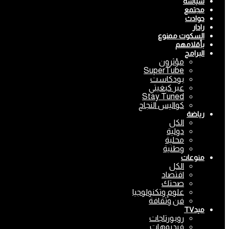
سياسة
مجتمع
حوادث
رادار
السكوت ممنوع
بأقلامهم
البرامج
مؤثرون
SuperTube
بودكاست
عبر كبغيتي
Stay Tuned
كواليس النجاح
رياضة
الكل
دولية
محلية
وطنية
منوعات
الكل
اقتصاد
صحتك
علوم وتكنولوجيا
فن وثقافة
ميدTV
روبورتاجات
فيديوهات