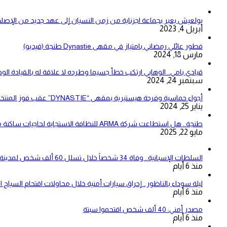
بولعيش يعبر بجماعة اجزناية من زمن النسيان إلى عهد جديد من الإصلا
أبريل 4, 2023
فطور عائلي رمضاني بامتياز في مقهى Dynastie طنجة (فيديو)
مارس 18, 2024
قيادي بامي.. الوهابي ارتكب خطأ جسيما وطرده لا علاقة له بالقيادة الو
سبتمبر 24, 2024
أجواء حماسية وفرحة هيستيرية بمقهى “DYNASTIE” عقب فوز المنتخب المغربي على نظيره الزامبي (فيديو)
يناير 25, 2024
طنجة.. هل استطاعت شركة ARMA للنظافة الاستجابة لحاجيات ساكنة مقاطعتي بني مكادة وامغوغة؟
مايو 22, 2025
السلطات الإسبانية.. وفاة 34 شخصاً خلال تسلل 60 ألف شخص لمدينة سبتة المحتلة
منذ 6 أيام
ليلة سوداء بالناظور.. إحراق سيارات أمنية خلال محاولات اقتحام السياج ا
منذ 6 أيام
مصدر أمني: 40 ألف شخص اقتحموا سبتة
منذ 6 أيام