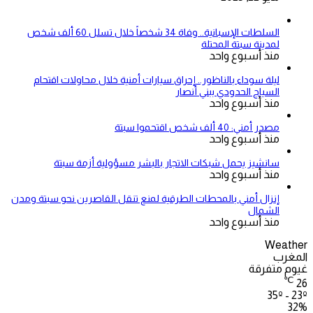
السلطات الإسبانية.. وفاة 34 شخصاً خلال تسلل 60 ألف شخص
لمدينة سبتة المحتلة
منذ أسبوع واحد
ليلة سوداء بالناظور.. إحراق سيارات أمنية خلال محاولات اقتحام
السياج الحدودي ببني أنصار
منذ أسبوع واحد
مصدر أمني: 40 ألف شخص اقتحموا سبتة
منذ أسبوع واحد
سانشيز يحمل شبكات الاتجار بالبشر مسؤولية أزمة سبتة
منذ أسبوع واحد
إنزال أمني بالمحطات الطرقية لمنع تنقل القاصرين نحو سبتة ومدن
الشمال
منذ أسبوع واحد
Weather
المغرب
غيوم متفرقة
℃
26
35º - 23º
32%