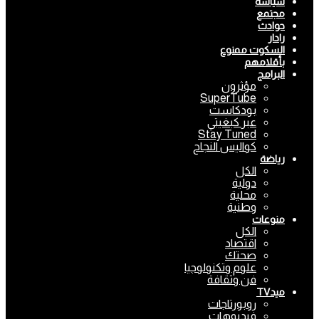
سياسة
مجتمع
حوادث
رادار
السكوت ممنوع
بأقلامهم
البرامج
مؤثرون
SuperTube
بودكاست
عبر كبغيتي
Stay Tuned
كواليس النجاح
رياضة
الكل
دولية
محلية
وطنية
منوعات
الكل
اقتصاد
صحتك
علوم وتكنولوجيا
فن وثقافة
ميدTV
روبورتاجات
فيديوهات