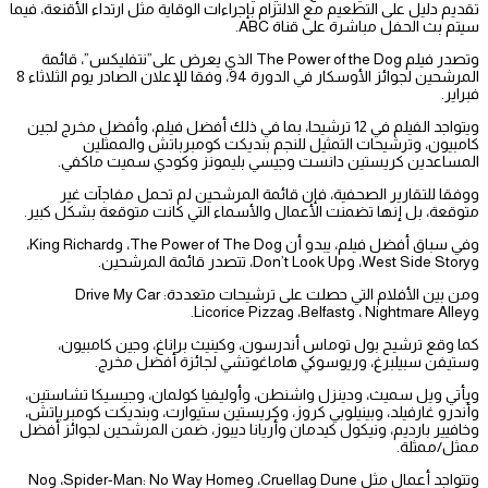
تقديم دليل على التطعيم مع الالتزام بإجراءات الوقاية مثل ارتداء الأقنعة، فيما
سيتم بث الحفل مباشرة على قناة ABC.
وتصدر فيلم The Power of the Dog الذي يعرض على”نتفليكس”، قائمة
المرشحين لجوائز الأوسكار في الدورة 94، وفقا للإعلان الصادر يوم الثلاثاء 8
فبراير.
ويتواجد الفيلم في 12 ترشيحا، بما في ذلك أفضل فيلم، وأفضل مخرج لجين
كامبيون، وترشيحات التمثيل للنجم بنديكت كومبرباتش والممثلين
المساعدين كريستين دانست وجيسي بليمونز وكودي سميت ماكفي.
ووفقا للتقارير الصحفية، فإن قائمة المرشحين لم تحمل مفاجآت غير
متوقعة، بل إنها تضمنت الأعمال والأسماء التي كانت متوقعة بشكل كبير.
وفي سباق أفضل فيلم، يبدو أن The Power of The Dog، وKing Richard،
وWest Side Story، وDon’t Look Up، تتصدر قائمة المرشحين.
ومن بين الأفلام التي حصلت على ترشيحات متعددة: Drive My Car
وNightmare Alley ، وBelfast، وLicorice Pizza.
كما وقع ترشيح بول توماس أندرسون، وكينيث براناغ، وجين كامبيون،
وستيفن سبيلبرغ، وريوسوكي هاماغوتشي لجائزة أفضل مخرج.
ويأتي ويل سميث، ودينزل واشنطن، وأوليفيا كولمان، وجيسيكا تشاستين،
وأندرو غارفيلد، وبينيلوبي كروز، وكريستين ستيوارت، وبنديكت كومبرباتش،
وخافيير بارديم، ونيكول كيدمان وأريانا ديبوز، ضمن المرشحين لجوائز أفضل
ممثل/ممثلة.
وتتواجد أعمال مثل Dune وCruella، وSpider-Man: No Way Home، وNo