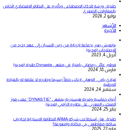
طنجة.. ورشة للذكاء الاصطناعى وتأثيره على النظام الاقتصادي الخاص
بالمقاولات الصغرى
يوليو 2, 2026
الأشهر
الأخيرة
بولعيش يعبر بجماعة اجزناية من زمن النسيان إلى عهد جديد من
الإصلاحات (فيديو)
أبريل 4, 2023
فطور عائلي رمضاني بامتياز في مقهى Dynastie طنجة (فيديو)
مارس 18, 2024
قيادي بامي.. الوهابي ارتكب خطأ جسيما وطرده لا علاقة له بالقيادة
الوطنية
سبتمبر 24, 2024
أجواء حماسية وفرحة هيستيرية بمقهى “DYNASTIE” عقب فوز
المنتخب المغربي على نظيره الزامبي (فيديو)
يناير 25, 2024
طنجة.. هل استطاعت شركة ARMA للنظافة الاستجابة لحاجيات
ساكنة مقاطعتي بني مكادة وامغوغة؟
مايو 22, 2025