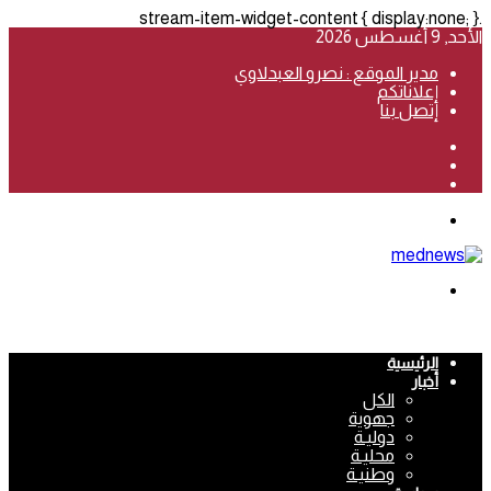
.stream-item-widget-content { display:none; }
الأحد, 9 أغسطس 2026
مدير الموقع : نصرو العبدلاوي
إعلاناتكم
إتصل بنا
فيسبوك
‫YouTube
انستقرام
القائمة
بحث
عن
الرئيسية
أخبار
الكل
جهوية
دوليـة
محليـة
وطنيـة