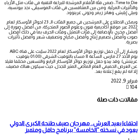
Time to Die، ضمن فئة الأفلام المرشحة للبراعة التقنية في فئات مثل الأزياء
والتأثيرات المرئية. ومن بين المتنافسين في فئات الموسيقى، نجد بيونسيه،
وبيلي إيليش، وهانز زيمر وجوني غرينوود.
ويمكن الاطلاع على المرشحين في جميع الفئات الـ 23 لجوائز الأوسكار لعام
2022 عبر موقع أكاديمية فنون وعلوم الصور المتحركة، من أفضل صورة إلى
أفضل مخرج، بالإضافة إلى فئات التمثيل وفئات الحرف بما في ذلك أفضل
صوت وأفضل تصميم إنتاج وأفضل مكياج وتصفيف شعر وأفضل تأثيرات
بصرية.
ويشار إلى أن حفل توزيع جوائز الأوسكار لعام 2022 سيُبث على قناة ABC
يوم الأحد 27 مارس، الساعة 8 مساء بالتوقيت الشرقي (01:00 بتوقيت
غرينتش). وقد يبدو حفل توزيع جوائز الأوسكار الرابع والتسعين مختلفا قليلا
عن العرض الحميمي العام الماضي المثير للجدل، حيث سيكون هناك مضيف،
إلا انه لم يقع إعلانه بعد.
فبراير 9, 2022
104
مقالات ذات صلة
احتفاءا بعيد العرش.. مهرجان صيف طنجة الكبرى الدولي
يعود في نسخته “الخامسة” ببرنامج حافل ومتميز