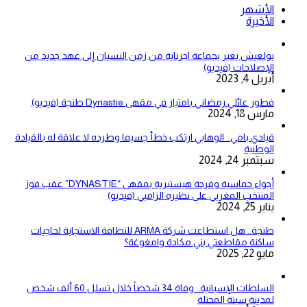
الأشهر
الأخيرة
بولعيش يعبر بجماعة اجزناية من زمن النسيان إلى عهد جديد من
الإصلاحات (فيديو)
أبريل 4, 2023
فطور عائلي رمضاني بامتياز في مقهى Dynastie طنجة (فيديو)
مارس 18, 2024
قيادي بامي.. الوهابي ارتكب خطأ جسيما وطرده لا علاقة له بالقيادة
الوطنية
سبتمبر 24, 2024
أجواء حماسية وفرحة هيستيرية بمقهى “DYNASTIE” عقب فوز
المنتخب المغربي على نظيره الزامبي (فيديو)
يناير 25, 2024
طنجة.. هل استطاعت شركة ARMA للنظافة الاستجابة لحاجيات
ساكنة مقاطعتي بني مكادة وامغوغة؟
مايو 22, 2025
السلطات الإسبانية.. وفاة 34 شخصاً خلال تسلل 60 ألف شخص
لمدينة سبتة المحتلة