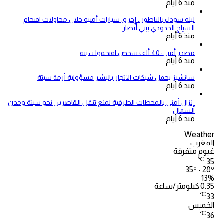
منذ 6 أيام
ليلة سوداء بالناظور.. إحراق سيارات أمنية خلال محاولات اقتحام
السياج الحدودي ببني أنصار
منذ 6 أيام
مصدر أمني: 40 ألف شخص اقتحموا سبتة
منذ 6 أيام
سانشيز يحمل شبكات الاتجار بالبشر مسؤولية أزمة سبتة
منذ 6 أيام
إنزال أمني بالمحطات الطرقية لمنع تنقل القاصرين نحو سبتة ومدن
الشمال
منذ 6 أيام
Weather
المغرب
غيوم متفرقة
℃
35
35º - 28º
13%
0.35 كيلومتر/ساعة
℃
33
الخميس
℃
36