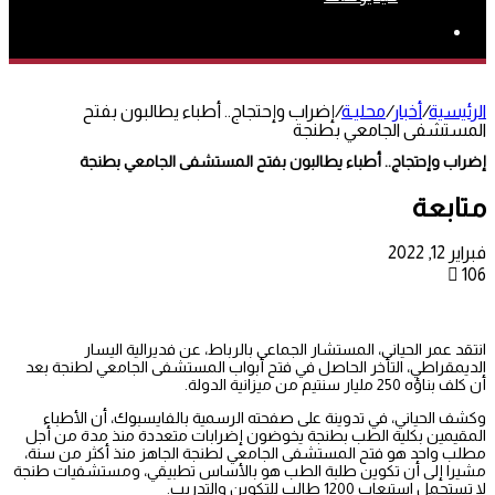
بحث
عن
الرئيسية
/
أخبار
/
محليـة
/
إضراب وإحتجاج.. أطباء يطالبون بفتح
المستشفى الجامعي بطنجة
إضراب وإحتجاج.. أطباء يطالبون بفتح المستشفى الجامعي بطنجة
متابعة
فبراير 12, 2022
106
انتقد عمر الحياني، المستشار الجماعي بالرباط، عن فديرالية اليسار
الديمقراطي، التأخر الحاصل في فتح أبواب المستشفى الجامعي لطنجة بعد
أن كلف بناؤه 250 مليار سنتيم من ميزانية الدولة.
وكشف الحياني، في تدوينة على صفحته الرسمية بالفايسبوك، أن الأطباء
المقيمين بكلية الطب بطنجة يخوضون إضرابات متعددة منذ مدة من أجل
مطلب واحد هو فتح المستشفى الجامعي لطنجة الجاهز منذ أكثر من سنة،
مشيرا إلى أن تكوين طلبة الطب هو بالأساس تطبيقي، ومستشفيات طنجة
لا تستحمل استيعاب 1200 طالب للتكوين والتدريب.