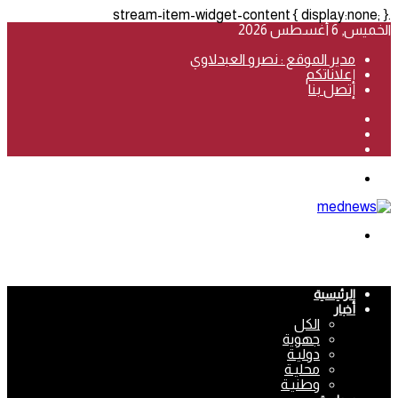
.stream-item-widget-content { display:none; }
الخميس, 6 أغسطس 2026
مدير الموقع : نصرو العبدلاوي
إعلاناتكم
إتصل بنا
فيسبوك
‫YouTube
انستقرام
القائمة
بحث
عن
الرئيسية
أخبار
الكل
جهوية
دوليـة
محليـة
وطنيـة