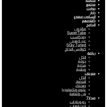
سياسة
مجتمع
حوادث
رادار
السكوت ممنوع
بأقلامهم
البرامج
مؤثرون
SuperTube
بودكاست
عبر كبغيتي
Stay Tuned
كواليس النجاح
رياضة
الكل
دولية
محلية
وطنية
منوعات
الكل
اقتصاد
صحتك
علوم وتكنولوجيا
فن وثقافة
ميدTV
روبورتاجات
فيديوهات