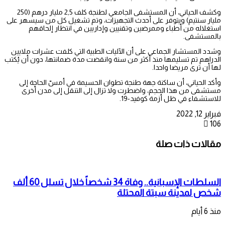
وكشف الحياني، أن المستشفى الجامعي لطنجة كلف 2,5 مليار درهم (250
مليار سنتيم) ويتوفر على أحدث التجهيزات، وتم تشغيل كل من سيسهر على
استغلاله من أطباء وممرضين وتقنيين وإداريين في انتظار إلحاقهم
بالمستشفى.
وشدد المستشار الجماعي على أن الآليات الطبية التي كلفت عشرات ملايين
الدراهم تم تسليمها منذ أكثر من سنة وانقضت مدة ضمانتها، دون أن يُكتب
لها أن ترى مريضا واحدا.
وأكد الحياني، أن ساكنة جهة طنجة تطوان الحسيمة في أمسّ الحاجة إلى
مستشفى من هذا الحجم، واضطرت ولا تزال إلى التنقل إلى مدن أخرى
للاستشفاء في ظل أزمة كوفيد-19.
فبراير 12, 2022
106
مقالات ذات صلة
السلطات الإسبانية.. وفاة 34 شخصاً خلال تسلل 60 ألف
شخص لمدينة سبتة المحتلة
منذ 6 أيام