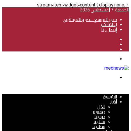
.stream-item-widget-content { display:none; }
الجمعة, 7 أغسطس 2026
مدير الموقع : نصرو العبدلاوي
إعلاناتكم
إتصل بنا
فيسبوك
‫YouTube
انستقرام
القائمة
بحث
عن
الرئيسية
أخبار
الكل
جهوية
دوليـة
محليـة
وطنيـة