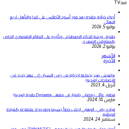
ميدTV
أجواء خيالية بطنجة بعد فوز أسود الأطلس على كندا والتأهل لربع
النهائي
يوليو 5, 2026
طنجة.. ورشة للذكاء الاصطناعى وتأثيره على النظام الاقتصادي الخاص
بالمقاولات الصغرى
يوليو 2, 2026
الأشهر
الأخيرة
بولعيش يعبر بجماعة اجزناية من زمن النسيان إلى عهد جديد من
الإصلاحات (فيديو)
أبريل 4, 2023
فطور عائلي رمضاني بامتياز في مقهى Dynastie طنجة (فيديو)
مارس 18, 2024
قيادي بامي.. الوهابي ارتكب خطأ جسيما وطرده لا علاقة له بالقيادة
الوطنية
سبتمبر 24, 2024