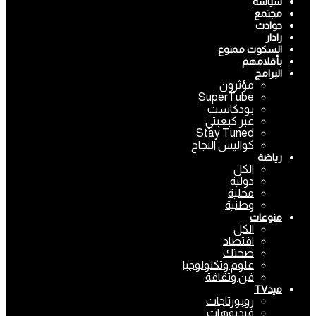
سياسة
مجتمع
حوادث
رادار
السكوت ممنوع
بأقلامهم
البرامج
مؤثرون
SuperTube
بودكاست
عبر كبغيتي
Stay Tuned
كواليس النجاح
رياضة
الكل
دولية
محلية
وطنية
منوعات
الكل
اقتصاد
صحتك
علوم وتكنولوجيا
فن وثقافة
ميدTV
روبورتاجات
فيديوهات