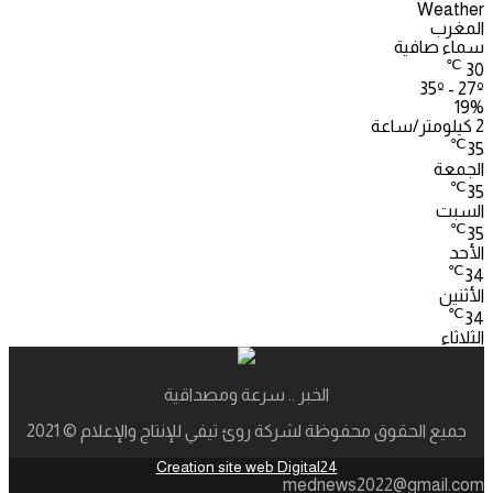
Weather
المغرب
سماء صافية
℃
30
35º - 27º
19%
2 كيلومتر/ساعة
℃
35
الجمعة
℃
35
السبت
℃
35
الأحد
℃
34
الأثنين
℃
34
الثلاثاء
الخبر .. سرعة ومصداقية
جميع الحقوق محفوظة لشركة روئ تيفي للإنتاج والإعلام © 2021
Creation site web Digital24
mednews2022@gmail.com