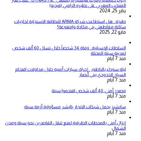
أجواء حماسية وفرحة هيستيرية بمقهى “DYNASTIE” عقب فوز
المنتخب المغربي على نظيره الزامبي (فيديو)
يناير 25, 2024
طنجة.. هل استطاعت شركة ARMA للنظافة الاستجابة لحاجيات
ساكنة مقاطعتي بني مكادة وامغوغة؟
مايو 22, 2025
السلطات الإسبانية.. وفاة 34 شخصاً خلال تسلل 60 ألف شخص
لمدينة سبتة المحتلة
منذ 7 أيام
ليلة سوداء بالناظور.. إحراق سيارات أمنية خلال محاولات اقتحام
السياج الحدودي ببني أنصار
منذ 7 أيام
مصدر أمني: 40 ألف شخص اقتحموا سبتة
منذ 7 أيام
سانشيز يحمل شبكات الاتجار بالبشر مسؤولية أزمة سبتة
منذ 7 أيام
إنزال أمني بالمحطات الطرقية لمنع تنقل القاصرين نحو سبتة ومدن
الشمال
منذ 7 أيام