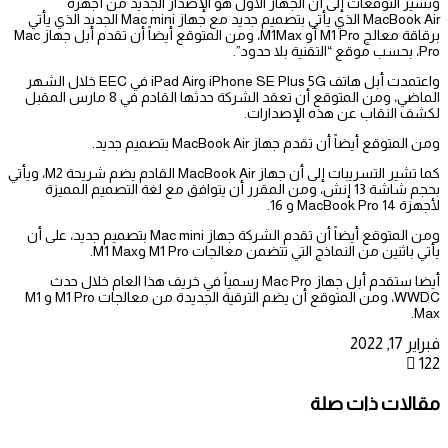
وتشير التوقعات إلى أن الجهاز الأول هو الإصدار الجديد من أجهزة
MacBook Air الذي يأتي بتصميم جديد مع جهاز Mac mini الجديد الذي يأتي
برقاقة معالج M1 Pro أو M1Max، ومن المتوقع أيضاً أن تقدم أبل جهاز Mac
Pro، بحسب موقع “التقنية بلا حدود”.
واعتمدت أبل هاتف iPhone SE Plus 5G وiPad Air في EEC خلال الشهر
الماضي، ومن المتوقع أن تعقد الشركة حدثها القادم في 8 مارس المقبل
لكشف النقاب عن هذه الإصدارات.
ومن المتوقع أيضاً أن تقدم جهاز MacBook Air بتصميم جديد.
كما تشير التسريبات إلى أن جهاز MacBook Air القادم يضم شريحة M2، ويأتي
بحجم شاشة 13 إنش، ومن المقرر أن يتوافق مع لغة التصميم المميزة
لأجهزة MacBook Pro 14 و 16.
ومن المتوقع أيضاً أن تقدم الشركة جهاز Mac mini بتصميم جديد، على أن
يأتي باثنين من النماذج التي تتضمن معالجات M1 Pro وM1 Max.
أيضا ستقدم أبل جهاز Mac Pro رسمياً في خريف هذا العام خلال حدث
WWDC، ومن المتوقع أن يضم الترقية الجديدة من معالجات M1 Pro و M1
Max.
فبراير 17, 2022
122
مقالات ذات صلة