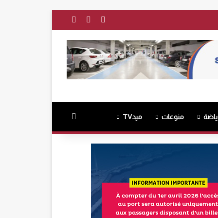
فيسبوك
‫YouTube
انستقرام
بحث عن
ياضة
منوعات
ميدTV