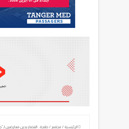
الرئيسية
/
مجتمع
/
طنجة.. القضاء يدين معارضين لـ”جو