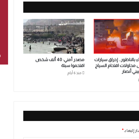
ا
 بالناظور.. إحراق سيارات
مصدر أمني: 40 ألف شخص
ل محاولات اقتحام السياج
اقتحموا سبتة
بني أنصار
منذ 6 أيام
ر إليها بـ
*