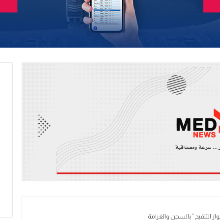
از التلقيح” بالسجن والغرامة