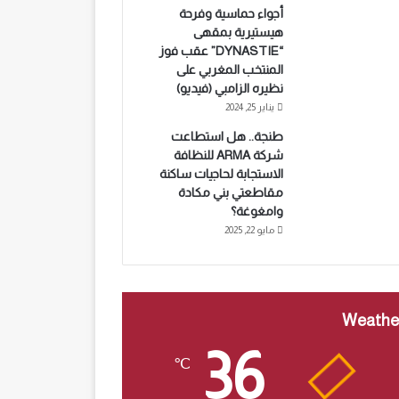
أجواء حماسية وفرحة
هيستيرية بمقهى
“DYNASTIE” عقب فوز
المنتخب المغربي على
نظيره الزامبي (فيديو)
يناير 25, 2024
طنجة.. هل استطاعت
شركة ARMA للنظافة
الاستجابة لحاجيات ساكنة
مقاطعتي بني مكادة
وامغوغة؟
مايو 22, 2025
Weathe
36
℃