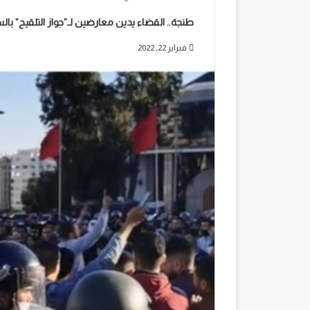
طنجة.. القضاء يدين معارضين لـ”جواز التلقيح” با
فبراير 22, 2022