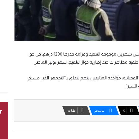
قضت المحكمة الابتدائية بطنجة، اليوم الثلاثاء، بالحبس شهرين موقوفة التنفيذ وغرامة قدرها 1200 درهم، في حق
لفية مظاهرات ضد إجبارية جواز التلقيح، شهر نونبر الماضي.
 القضائية، مؤاخذة المتابعين بتهم تتعلق بـ”التجمهر الغير مسلح
السير”.
‫X
ماسنجر
طباعة
r