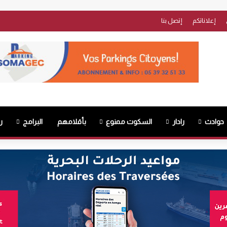
إعلاناتكم
إتصل بنا
حوادث
رادار
السكوت ممنوع
بأقلامهم
البرامج
ر