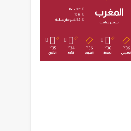
المغرب
36º - 28º
13%
5.2 كيلومتر/ساعة
سماء صافية
35
34
36
36
36
℃
℃
℃
℃
℃
لخميس
الجمعة
السبت
الأحد
الأثنين