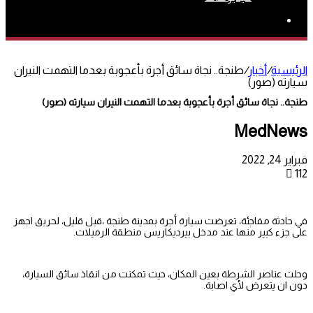
بحث
عن
الرئيسية
/
أخبار
/
طنجة.. نجاة سائق أجرة بأعجوبة بعدما التهمت النيران
سيارته (صور)
طنجة.. نجاة سائق أجرة بأعجوبة بعدما التهمت النيران سيارته (صور)
MedNews
فبراير 24, 2022
112
في حادثة مفاجئة، تعرضت سيارة أجرة بمدينة طنجة ،قبل قليل، لحريق اجهز
على جزء كبير منها عند مدخل بيرديكاريس منطقة الرميلات.
وحلت عناصر الشرطة بعين المكان، حيث تمكنت من انقاذ سائق السيارة،
دون ان يتعرض لأي اصابة.