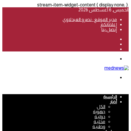
.stream-item-widget-content { display:none; }
الخميس, 6 أغسطس 2026
مدير الموقع : نصرو العبدلاوي
إعلاناتكم
إتصل بنا
فيسبوك
‫YouTube
انستقرام
القائمة
بحث
عن
الرئيسية
أخبار
الكل
جهوية
دوليـة
محليـة
وطنيـة