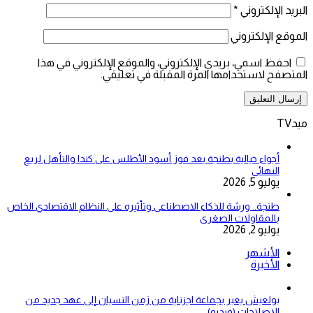
البريد الإلكتروني
*
الموقع الإلكتروني
احفظ اسمي، بريدي الإلكتروني، والموقع الإلكتروني في هذا
المتصفح لاستخدامها المرة المقبلة في تعليقي.
ميدTV
أجواء خيالية بطنجة بعد فوز أسود الأطلس على كندا والتأهل لربع
النهائي
يوليو 5, 2026
طنجة.. ورشة للذكاء الاصطناعى وتأثيره على النظام الاقتصادي الخاص
بالمقاولات الصغرى
يوليو 2, 2026
الأشهر
الأخيرة
بولعيش يعبر بجماعة اجزناية من زمن النسيان إلى عهد جديد من
الإصلاحات (فيديو)