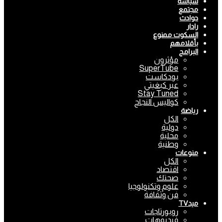
سياسة
مجتمع
حوادث
رادار
السكوت ممنوع
بأقلامهم
البرامج
مؤثرون
SuperTube
بودكاست
عبر كبغيتي
Stay Tuned
كواليس النجاح
رياضة
الكل
دولية
محلية
وطنية
منوعات
الكل
اقتصاد
صحتك
علوم وتكنولوجيا
فن وثقافة
ميدTV
روبورتاجات
فيديوهات