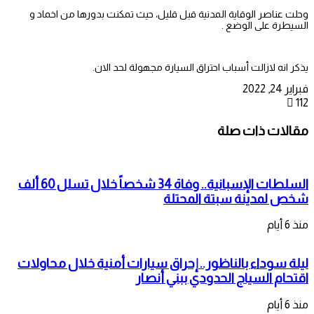
وحلت عناصر الوقاية المدنية قبل قليل، حيث تمكنت بدورها من اخماد و
السيطرة على الوضع .
يذكر انه لازالت أسباب احتراق السيارة مجهولة لحد الان.
فبراير 24, 2022
112
مقالات ذات صلة
السلطات الإسبانية.. وفاة 34 شخصاً خلال تسلل 60 ألف
شخص لمدينة سبتة المحتلة
منذ 6 أيام
ليلة سوداء بالناظور.. إحراق سيارات أمنية خلال محاولات
اقتحام السياج الحدودي ببني أنصار
منذ 6 أيام