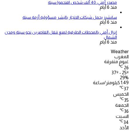
مصدر أمني: 40 ألف شخص اقتحموا سبتة
منذ 6 أيام
سانشيز يحمل شبكات الاتجار بالبشر مسؤولية أزمة سبتة
منذ 6 أيام
إنزال أمني بالمحطات الطرقية لمنع تنقل القاصرين نحو سبتة ومدن
الشمال
منذ 6 أيام
Weather
المغرب
غيوم متفرقة
℃
26
37º - 25º
29%
1.49 كيلومتر/ساعة
℃
37
الخميس
℃
35
الجمعة
℃
36
السبت
℃
34
الأحد