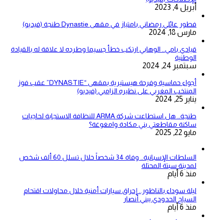
أبريل 4, 2023
فطور عائلي رمضاني بامتياز في مقهى Dynastie طنجة (فيديو)
مارس 18, 2024
قيادي بامي.. الوهابي ارتكب خطأ جسيما وطرده لا علاقة له بالقيادة
الوطنية
سبتمبر 24, 2024
أجواء حماسية وفرحة هيستيرية بمقهى “DYNASTIE” عقب فوز
المنتخب المغربي على نظيره الزامبي (فيديو)
يناير 25, 2024
طنجة.. هل استطاعت شركة ARMA للنظافة الاستجابة لحاجيات
ساكنة مقاطعتي بني مكادة وامغوغة؟
مايو 22, 2025
السلطات الإسبانية.. وفاة 34 شخصاً خلال تسلل 60 ألف شخص
لمدينة سبتة المحتلة
منذ 6 أيام
ليلة سوداء بالناظور.. إحراق سيارات أمنية خلال محاولات اقتحام
السياج الحدودي ببني أنصار
منذ 6 أيام