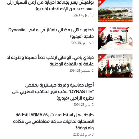
بولعيش يعبر بجماعة اجزناية من زمن النسيان إلى
عهد جديد من الإصلاحات (فيديو)
أبريل 4, 2023
فطور عائلي رمضاني بامتياز في مقهى Dynastie
طنجة (فيديو)
مارس 18, 2024
قيادي بامي.. الوهابي ارتكب خطأ جسيما وطرده لا
علاقة له بالقيادة الوطنية
سبتمبر 24, 2024
أجواء حماسية وفرحة هيستيرية بمقهى
“DYNASTIE” عقب فوز المنتخب المغربي على
نظيره الزامبي (فيديو)
يناير 25, 2024
طنجة.. هل استطاعت شركة ARMA للنظافة
الاستجابة لحاجيات ساكنة مقاطعتي بني مكادة
وامغوغة؟
مايو 22, 2025