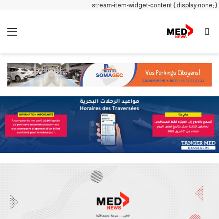
.stream-item-widget-content { display:none; }
بحث عن
الق