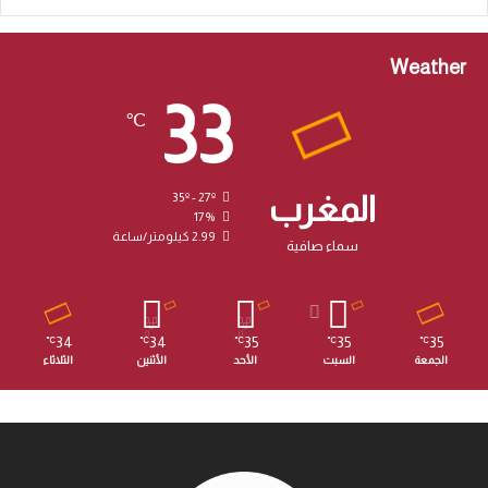
Weather
33
℃
المغرب
35º - 27º
17%
2.99 كيلومتر/ساعة
سماء صافية
34
34
35
35
35
℃
℃
℃
℃
℃
الجمعة
السبت
الأحد
الأثنين
الثلاثاء