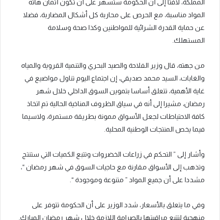
المملكة، لافتا إلى أن الحكومة ستسهر على أن تكون أثمان هاته
المواد مناسبة، مع الحرص على محاربة كل أشكال المضاربة، فضلا
عن حماية القدرة الشرائية للمواطنين وكذا صحة وسلامة
المستهلك.
من جهته، قال وزير الفلاحة والصيد البحري والتنمية القروية والمياه
والغابات، السيد محمد صديقي، إن اجتماع اليوم تناول مواضيع في
غاية الأهمية، تتعلق أساسا بتموين السوق الداخلي خلال شهر
رمضان، مشيرا إلى أنه في سياق الظروف المناخية الحالية تم اتخاذ
كافة الاحتياطات لجعل الأسواق ممونة بطريقة مستمرة، ولاسيما
فيما يخص المنتجات الوطنية المحلية.
وأشار إلى ” التحكم في زراعات الخضروات وتتبع الكميات التي ستنتج
وتذهب إلى الأسواق مقارنة مع حاجيات السوق في شهر رمضان “،
مشددا على أن جميع المواد ” متنوعة وموجودة “.
وفي ما يتعلق بالأسعار، شدد الوزير على أن الحكومة تتوفر على
منهجية لتتبع مراقبتها بالصرامة اللازمة خلال شهر رمضان المبارك.