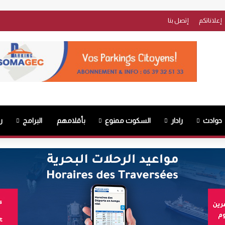
إعلاناتكم
إتصل بنا
حوادث
رادار
السكوت ممنوع
بأقلامهم
البرامج
ر