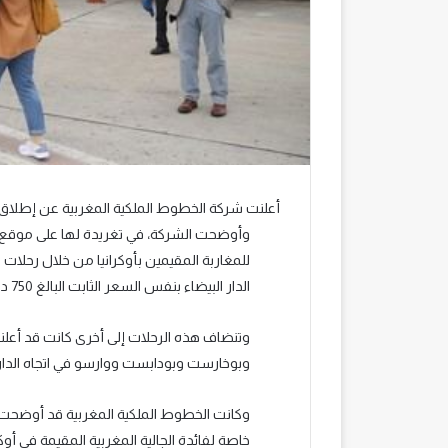
أعلنت شركة الخطوط الملكية المغربية عن إطلاق ر
وأوضحت الشركة، في تغريدة لها على موقع ال
الدار البيضاء بنفس السعر الثابت البالغ 750 درهما شاملا لكل الرسوم.
وتنضاف هذه الرحلات إلى أخرى كانت قد أعلن
وبوخارست وبودابست ووارسو في اتجاه الدار ا
وكانت الخطوط الملكية المغربية قد أوضحت، 
خاصة لفائدة الجالية المغربية المقيمة في أوك