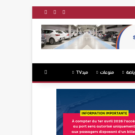
فيسبوك
‫YouTube
انستقرام
بحث عن
ياضة
منوعات
ميدTV