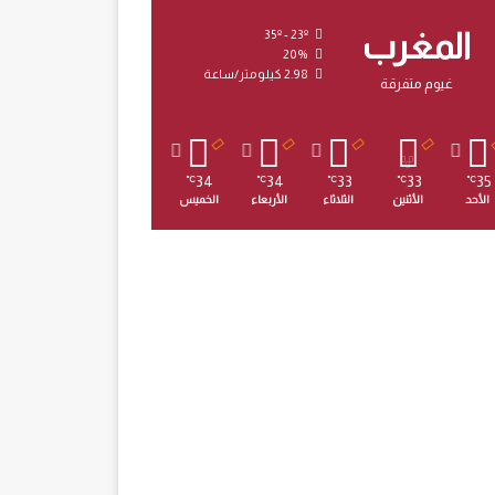
المغرب
35º - 23º
20%
2.98 كيلومتر/ساعة
غيوم متفرقة
34
34
33
33
35
℃
℃
℃
℃
℃
الأحد
الأثنين
الثلاثاء
الأربعاء
الخميس