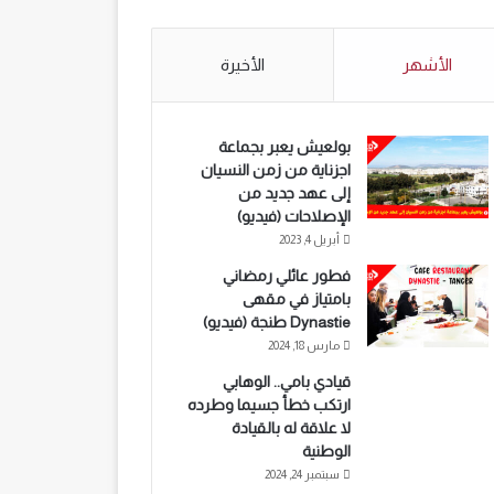
الأشهر
الأخيرة
بولعيش يعبر بجماعة
اجزناية من زمن النسيان
إلى عهد جديد من
الإصلاحات (فيديو)
أبريل 4, 2023
فطور عائلي رمضاني
بامتياز في مقهى
Dynastie طنجة (فيديو)
مارس 18, 2024
قيادي بامي.. الوهابي
ارتكب خطأ جسيما وطرده
لا علاقة له بالقيادة
الوطنية
سبتمبر 24, 2024