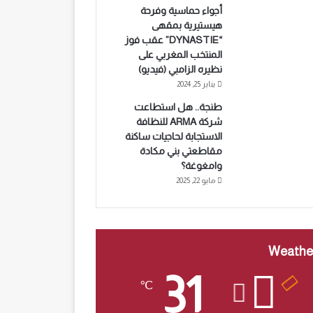
أجواء حماسية وفرحة
هيستيرية بمقهى
“DYNASTIE” عقب فوز
المنتخب المغربي على
نظيره الزامبي (فيديو)
يناير 25, 2024
طنجة.. هل استطاعت
شركة ARMA للنظافة
الاستجابة لحاجيات ساكنة
مقاطعتي بني مكادة
وامغوغة؟
مايو 22, 2025
Weathe
31
℃