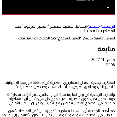
بحث
عن
الرئيسية
/
مجتمع
/
اسبانيا.. جمعية تستنكر “التمييز المزدوج” ضد
المهاجرات المغربيات
اسبانيا.. جمعية تستنكر “التمييز المزدوج” ضد المهاجرات المغربيات
متابعة
مارس 11, 2022
106
استنكرت جمعية العمال المهاجرين المغاربة في منطقة مورسية الإسبانية،
“التمييز المزدوج الذي تتعرض له النساء بسبب وضعهن كمهاجرات”.
وأشارت الجمعية في بيان لها بمناسبة اليوم العالمي للمرأة تحت شعار “بلا
خوف، بدون تحيز، بدون عنصرية: المرأة فوق كل شيء”، إلى أن المهاجرات
فاعلات في المجتمع “لأنهن يتفاعلن مع الآخرين ويعززن التبادل الثقافي”.
كما أكدت الجمعية أن للنساء المهاجرات “دور رئيسي” في الاقتصاد لأنهن
“يعملن في القطاعات الأولية والثانوية التي يميل السكان الأصليون إلى تجنبها