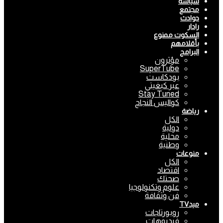
سياسة
مجتمع
حوادث
رادار
السكوت ممنوع
بأقلامهم
البرامج
مؤثرون
SuperTube
بودكاست
عبر كبغيتي
Stay Tuned
كواليس النجاح
رياضة
الكل
دولية
محلية
وطنية
منوعات
الكل
اقتصاد
صحتك
علوم وتكنولوجيا
فن وثقافة
ميدTV
روبورتاجات
فيديوهات