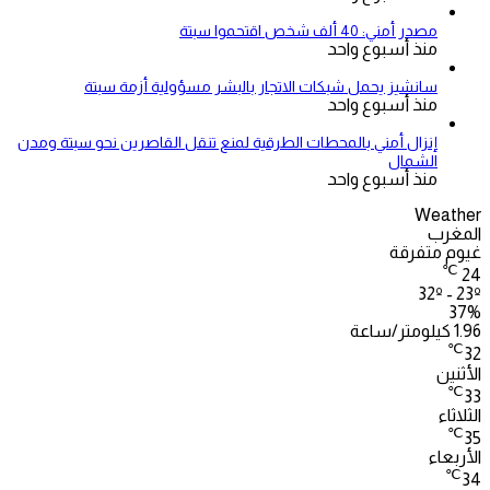
مصدر أمني: 40 ألف شخص اقتحموا سبتة
منذ أسبوع واحد
سانشيز يحمل شبكات الاتجار بالبشر مسؤولية أزمة سبتة
منذ أسبوع واحد
إنزال أمني بالمحطات الطرقية لمنع تنقل القاصرين نحو سبتة ومدن
الشمال
منذ أسبوع واحد
Weather
المغرب
غيوم متفرقة
℃
24
32º - 23º
37%
1.96 كيلومتر/ساعة
℃
32
الأثنين
℃
33
الثلاثاء
℃
35
الأربعاء
℃
34