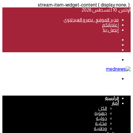
.stream-item-widget-content { display:none; }
الإثنين, 10 أغسطس 2026
مدير الموقع : نصرو العبدلاوي
إعلاناتكم
إتصل بنا
فيسبوك
‫YouTube
انستقرام
القائمة
بحث
عن
الرئيسية
أخبار
الكل
جهوية
دوليـة
محليـة
وطنيـة