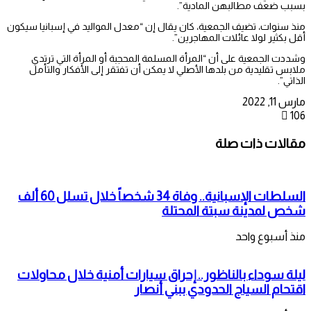
بسبب ضعف مطالبهن المادية”.
منذ سنوات، تضيف الجمعية، كان يقال إن “معدل المواليد في إسبانيا سيكون
أقل بكثير لولا عائلات المهاجرين”.
وشددت الجمعية على أن “المرأة المسلمة المحجبة أو المرأة التي ترتدي
ملابس تقليدية من بلدها الأصلي لا يمكن أن تفتقر إلى الأفكار والتأمل
الذاتي”.
مارس 11, 2022
106
مقالات ذات صلة
السلطات الإسبانية.. وفاة 34 شخصاً خلال تسلل 60 ألف
شخص لمدينة سبتة المحتلة
منذ أسبوع واحد
ليلة سوداء بالناظور.. إحراق سيارات أمنية خلال محاولات
اقتحام السياج الحدودي ببني أنصار