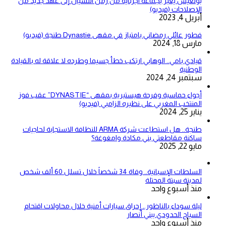
بولعيش يعبر بجماعة اجزناية من زمن النسيان إلى عهد جديد من
الإصلاحات (فيديو)
أبريل 4, 2023
فطور عائلي رمضاني بامتياز في مقهى Dynastie طنجة (فيديو)
مارس 18, 2024
قيادي بامي.. الوهابي ارتكب خطأ جسيما وطرده لا علاقة له بالقيادة
الوطنية
سبتمبر 24, 2024
أجواء حماسية وفرحة هيستيرية بمقهى “DYNASTIE” عقب فوز
المنتخب المغربي على نظيره الزامبي (فيديو)
يناير 25, 2024
طنجة.. هل استطاعت شركة ARMA للنظافة الاستجابة لحاجيات
ساكنة مقاطعتي بني مكادة وامغوغة؟
مايو 22, 2025
السلطات الإسبانية.. وفاة 34 شخصاً خلال تسلل 60 ألف شخص
لمدينة سبتة المحتلة
منذ أسبوع واحد
ليلة سوداء بالناظور.. إحراق سيارات أمنية خلال محاولات اقتحام
السياج الحدودي ببني أنصار
منذ أسبوع واحد