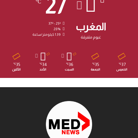
27
℃
المغرب
37º - 25º
28%
1.39 كيلومتر/ساعة
غيوم متفرقة
35
34
36
35
37
℃
℃
℃
℃
℃
الخميس
الجمعة
السبت
الأحد
الأثنين