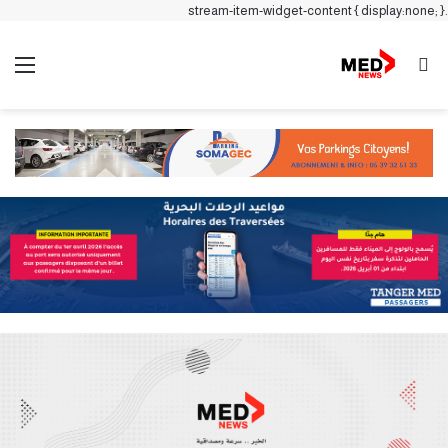
.stream-item-widget-content { display:none; }
بحث عن
الق