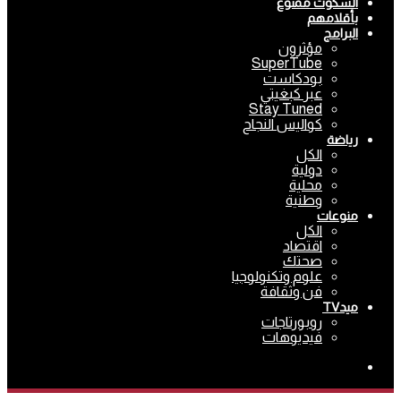
السكوت ممنوع
بأقلامهم
البرامج
مؤثرون
SuperTube
بودكاست
عبر كبغيتي
Stay Tuned
كواليس النجاح
رياضة
الكل
دولية
محلية
وطنية
منوعات
الكل
اقتصاد
صحتك
علوم وتكنولوجيا
فن وثقافة
ميدTV
روبورتاجات
فيديوهات
بحث
عن