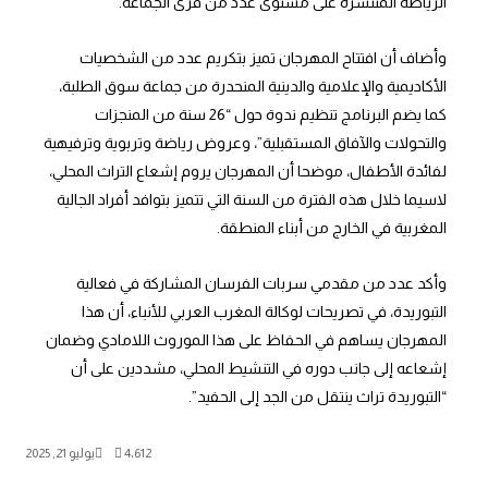
الرياضة المنتشرة على مستوى عدد من قرى الجماعة.
وأضاف أن افتتاح المهرجان تميز بتكريم عدد من الشخصيات
الأكاديمية والإعلامية والدينية المنحدرة من جماعة سوق الطلبة،
كما يضم البرنامج تنظيم ندوة حول “26 سنة من المنجزات
والتحولات والآفاق المستقبلية”، وعروض رياضة وتربوية وترفيهية
لفائدة الأطفال، موضحا أن المهرجان يروم إشعاع التراث المحلي،
لاسيما خلال هذه الفترة من السنة التي تتميز بتوافد أفراد الجالية
المغربية في الخارج من أبناء المنطقة.
وأكد عدد من مقدمي سربات الفرسان المشاركة في فعالية
التبوريدة، في تصريحات لوكالة المغرب العربي للأنباء، أن هذا
المهرجان يساهم في الحفاظ على هذا الموروث اللامادي وضمان
إشعاعه إلى جانب دوره في التنشيط المحلي، مشددين على أن
“التبوريدة تراث ينتقل من الجد إلى الحفيد”.
4٬612
يوليو 21, 2025