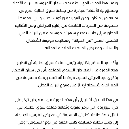
ويميز هذا الحدث، الذي ينظم تحت شعار “الفروسية .. تراث الأجداد
ومسؤولية الأحفاد” بمبادرة من جماعة سوق الطلبة، بعروض
بديعة من فلكلور وفن التبوريدة وركوب الخيل، والتي تقدمتها
مجموعة من السربات القادمة من إقليم العرائش ومن الأقاليم
المجاورة، إلى جانب تقديم سهرات موسيقية من التراث الفني
الشعبي المحلي “فن الهياتة”، وفعاليات موجهة للأطفال
والشباب، ومعرض للمنتجات الفلاحية المجالية.
وأكد عبد السلام بلكناوية، رئيس جماعة سوق الطلبة، أن تنظيم
هذه الدورة من المهرجان السنوي للجماعة يأتي في سياق الاحتفاء
بذكرى عيد العرش المجيد، موضحا أنه تمت برمجة مجموعة من
الفقرات والأنشطة لإبراز غنى وتنوع التراث المحلي.
في هذا السياق، أشار إلى أن هذه الدورة من المهرجان تركز على
فن التبوريدة، التي ترمز لهوية وثقافة جماعة سوق الطلبة، التي
تمثل جهة طنجة-تطوان-الحسيمة في معرض الفرس بالجديدة،
إلى جانب تنظيم مسابقة كلاب الصيد من نوع “السلوقي” وهي