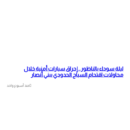
ليلة سوداء بالناظور.. إحراق سيارات أمنية خلال
محاولات اقتحام السياج الحدودي ببني أنصار
منذ أسبوع واحد