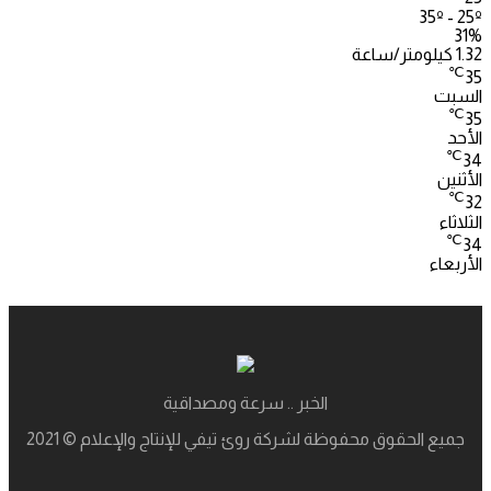
35º - 25º
31%
1.32 كيلومتر/ساعة
℃
35
السبت
℃
35
الأحد
℃
34
الأثنين
℃
32
الثلاثاء
℃
34
الأربعاء
الخبر .. سرعة ومصداقية
جميع الحقوق محفوظة لشركة روئ تيفي للإنتاج والإعلام © 2021