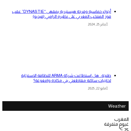
أجواء حماسية وفرحة هيستيرية بمقهى “DYNASTIE” عقب
فوز المنتخب المغربي على نظيره الزامبي (فيديو)
يناير 25, 2024
طنجة.. هل استطاعت شركة ARMA للنظافة الاستجابة
لحاجيات ساكنة مقاطعتي بني مكادة وامغوغة؟
مايو 22, 2025
Weather
المغرب
غيوم متفرقة
℃
25