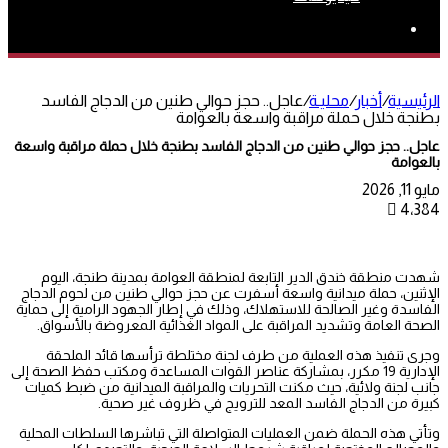
بحث
عن
الرئيسية
/
أخبار
/
محليـة
/
عاجل.. حجز حوالي طنين من الدجاج الفاسد
بطنجة خلال حملة مراقبة واسعة بالعوامة
عاجل.. حجز حوالي طنين من الدجاج الفاسد بطنجة خلال حملة مراقبة واسعة
بالعوامة
مايو 11, 2026
4٬384
شهدت منطقة خندق الدير التابعة لمنطقة العوامة بمدينة طنجة، اليوم
الإثنين، حملة ميدانية واسعة أسفرت عن حجز حوالي طنين من لحوم الدجاج
الفاسدة وغير الصالحة للاستهلاك، وذلك في إطار الجهود الرامية إلى حماية
الصحة العامة وتشديد المراقبة على المواد الغذائية المعروضة بالأسواق.
وجرى تنفيذ هذه العملية من طرف لجنة مختلطة ترأسها قائد الملحقة
الإدارية 19 مكرر، بمشاركة عناصر القوات المساعدة ومكتب حفظ الصحة إلى
جانب لجنة ولائية، حيث مكنت التحريات والمراقبة الميدانية من ضبط كميات
كبيرة من الدجاج الفاسد المعد للترويج في ظروف غير صحية.
وتأتي هذه الحملة ضمن العمليات المتواصلة التي تباشرها السلطات المحلية