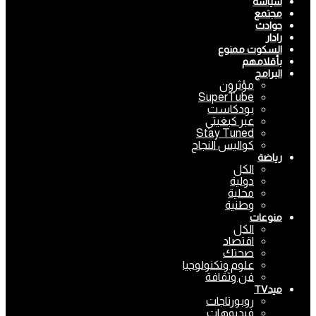
سياسة
مجتمع
حوادث
رادار
السكوت ممنوع
بأقلامهم
البرامج
مؤثرون
SuperTube
بودكاست
عبر كبغيتي
Stay Tuned
كواليس النجاح
رياضة
الكل
دولية
محلية
وطنية
منوعات
الكل
اقتصاد
صحتك
علوم وتكنولوجيا
فن وثقافة
ميدTV
روبورتاجات
فيديوهات