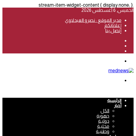
.stream-item-widget-content { display:none; }
الخميس, 6 أغسطس 2026
مدير الموقع : نصرو العبدلاوي
إعلاناتكم
إتصل بنا
فيسبوك
‫YouTube
انستقرام
القائمة
بحث
عن
الرئيسية
أخبار
الكل
جهوية
دوليـة
محليـة
وطنيـة