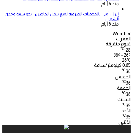
منذ 6 أيام
إنزال أمني بالمحطات الطرقية لمنع تنقل القاصرين نحو سبتة ومدن
الشمال
منذ 6 أيام
Weather
المغرب
غيوم متفرقة
℃
28
36º - 26º
26%
0.65 كيلومتر/ساعة
℃
36
الخميس
℃
36
الجمعة
℃
36
السبت
℃
35
الأحد
℃
35
الأثنين