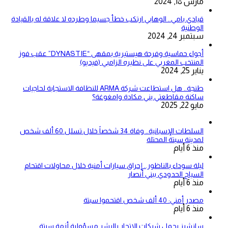
مارس 18, 2024
قيادي بامي.. الوهابي ارتكب خطأ جسيما وطرده لا علاقة له بالقيادة
الوطنية
سبتمبر 24, 2024
أجواء حماسية وفرحة هيستيرية بمقهى “DYNASTIE” عقب فوز
المنتخب المغربي على نظيره الزامبي (فيديو)
يناير 25, 2024
طنجة.. هل استطاعت شركة ARMA للنظافة الاستجابة لحاجيات
ساكنة مقاطعتي بني مكادة وامغوغة؟
مايو 22, 2025
السلطات الإسبانية.. وفاة 34 شخصاً خلال تسلل 60 ألف شخص
لمدينة سبتة المحتلة
منذ 6 أيام
ليلة سوداء بالناظور.. إحراق سيارات أمنية خلال محاولات اقتحام
السياج الحدودي ببني أنصار
منذ 6 أيام
مصدر أمني: 40 ألف شخص اقتحموا سبتة
منذ 6 أيام
سانشيز يحمل شبكات الاتجار بالبشر مسؤولية أزمة سبتة