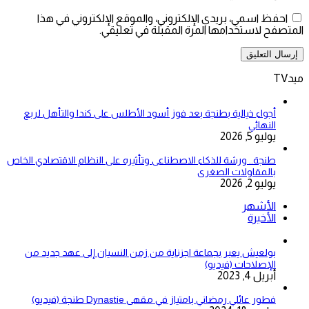
احفظ اسمي، بريدي الإلكتروني، والموقع الإلكتروني في هذا
المتصفح لاستخدامها المرة المقبلة في تعليقي.
ميدTV
أجواء خيالية بطنجة بعد فوز أسود الأطلس على كندا والتأهل لربع
النهائي
يوليو 5, 2026
طنجة.. ورشة للذكاء الاصطناعى وتأثيره على النظام الاقتصادي الخاص
بالمقاولات الصغرى
يوليو 2, 2026
الأشهر
الأخيرة
بولعيش يعبر بجماعة اجزناية من زمن النسيان إلى عهد جديد من
الإصلاحات (فيديو)
أبريل 4, 2023
فطور عائلي رمضاني بامتياز في مقهى Dynastie طنجة (فيديو)