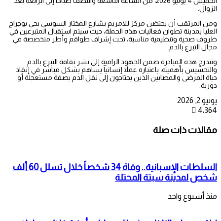
الخميس 4 يونيو 2026، من الساعة التاسعة والنصف صباحاً إلى الرابعة بعد
الزوال.
ومن المرتقب أن يحتضن مركز للامريم بشارع المختار السوسي بحي بوجراح
العليا بمدينة تطوان فعاليات هذه الحملة، حيث سيتم استقبال المتبرعين في
ظروف صحية وتنظيمية مناسبة، تحت إشراف طواقم وأطر متخصصة في
مجال التبرع بالدم.
وتندرج هذه المبادرة ضمن الجهود الرامية إلى نشر ثقافة التبرع بالدم
والتحسيس بأهميته، باعتباره عملاً إنسانياً يساهم بشكل مباشر في إنقاذ
حياة المرضى والمصابين الذين يحتاجون إلى نقل الدم بصفة مستعجلة أو
دورية.
يونيو 2, 2026
4٬364
مقالات ذات صلة
السلطات الإسبانية.. وفاة 34 شخصاً خلال تسلل 60 ألف
شخص لمدينة سبتة المحتلة
منذ أسبوع واحد