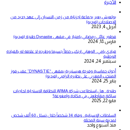
الأخيرة
بولعيش يعبر بجماعة اجزناية من زمن النسيان إلى عهد جديد من
الإصلاحات (فيديو)
أبريل 4, 2023
فطور عائلي رمضاني بامتياز في مقهى Dynastie طنجة (فيديو)
مارس 18, 2024
قيادي بامي.. الوهابي ارتكب خطأ جسيما وطرده لا علاقة له بالقيادة
الوطنية
سبتمبر 24, 2024
أجواء حماسية وفرحة هيستيرية بمقهى “DYNASTIE” عقب فوز
المنتخب المغربي على نظيره الزامبي (فيديو)
يناير 25, 2024
طنجة.. هل استطاعت شركة ARMA للنظافة الاستجابة لحاجيات
ساكنة مقاطعتي بني مكادة وامغوغة؟
مايو 22, 2025
السلطات الإسبانية.. وفاة 34 شخصاً خلال تسلل 60 ألف شخص
لمدينة سبتة المحتلة
منذ أسبوع واحد