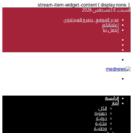
.stream-item-widget-content { display:none; }
السبت, 8 أغسطس 2026
مدير الموقع : نصرو العبدلاوي
إعلاناتكم
إتصل بنا
فيسبوك
‫YouTube
انستقرام
القائمة
بحث
عن
الرئيسية
أخبار
الكل
جهوية
دوليـة
محليـة
وطنيـة