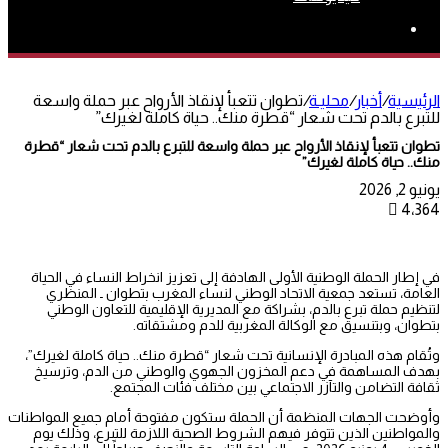
بحث
عن
الرئيسية
/
أخبار
/
محليـة
/
تطوان تتعبأ لإنقاذ الأرواح عبر حملة واسعة
للتبرع بالدم تحت شعار “قطرة منك.. حياة كاملة لغيرك”
تطوان تتعبأ لإنقاذ الأرواح عبر حملة واسعة للتبرع بالدم تحت شعار “قطرة
منك.. حياة كاملة لغيرك”
يونيو 2, 2026
4٬364
في إطار الحملة الوطنية الأولى الهادفة إلى تعزيز انخراط النساء في الحياة
العامة، تستعد جمعية الاتحاد الوطني لنساء المغرب بتطوان ـ المنظري
لتنظيم حملة تبرع بالدم، بشراكة مع المديرية الإقليمية للتعاون الوطني
بتطوان، وبتنسيق مع الوكالة المغربية للدم ومشتقاته.
وتُقام هذه المبادرة الإنسانية تحت شعار “قطرة منك.. حياة كاملة لغيرك”،
بهدف المساهمة في دعم المخزون الجهوي والوطني من الدم، وترسيخ
ثقافة التضامن والتآزر الاجتماعي بين مختلف فئات المجتمع.
وأوضحت الجهات المنظمة أن الحملة ستكون مفتوحة أمام جميع المواطنات
والمواطنين الذين تتوفر فيهم الشروط الصحية اللازمة للتبرع، وذلك يوم