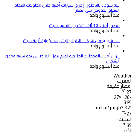
ليلة سوداء بالناظور.. إحراق سيارات أمنية خلال محاولات اقتحام
السياج الحدودي ببني أنصار
منذ أسبوع واحد
مصدر أمني: 40 ألف شخص اقتحموا سبتة
منذ أسبوع واحد
سانشيز يحمل شبكات الاتجار بالبشر مسؤولية أزمة سبتة
منذ أسبوع واحد
إنزال أمني بالمحطات الطرقية لمنع تنقل القاصرين نحو سبتة ومدن
الشمال
منذ أسبوع واحد
Weather
المغرب
أمطار خفيفة
℃
27
27º - 26º
31%
3.21 كيلومتر/ساعة
℃
27
السبت
℃
35
الأحد