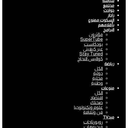
سياسة
مجتمع
حوادث
رادار
السكوت ممنوع
بأقلامهم
البرامج
مؤثرون
SuperTube
بودكاست
عبر كبغيتي
Stay Tuned
كواليس النجاح
رياضة
الكل
دولية
محلية
وطنية
منوعات
الكل
اقتصاد
صحتك
علوم وتكنولوجيا
فن وثقافة
ميدTV
روبورتاجات
فيديوهات