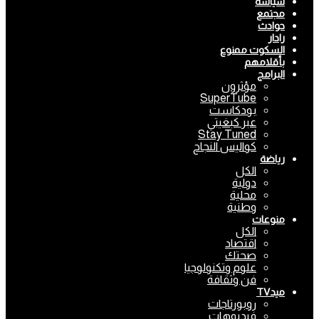
سياسة
مجتمع
حوادث
رادار
السكوت ممنوع
بأقلامهم
البرامج
مؤثرون
SuperTube
بودكاست
عبر كبغيتي
Stay Tuned
كواليس النجاح
رياضة
الكل
دولية
محلية
وطنية
منوعات
الكل
اقتصاد
صحتك
علوم وتكنولوجيا
فن وثقافة
ميدTV
روبورتاجات
فيديوهات