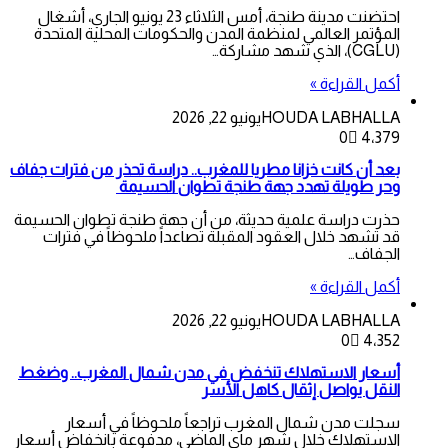
احتضنت مدينة طنجة، أمس الثلاثاء 23 يونيو الجاري، أشغال
المؤتمر العالمي لمنظمة المدن والحكومات المحلية المتحدة
(CGLU)، الذي شهد مشاركة…
أكمل القراءة »
HOUDA LABHALLA
يونيو 22, 2026
0
4٬379
بعد أن كانت خزانا مطريا للمغرب.. دراسة تحذر من فترات جفاف
وحر طويلة تهدد جهة طنجة تطوان الحسيمة
حذرت دراسة علمية حديثة، من أن جهة طنجة تطوان الحسيمة
قد تشهد خلال العقود المقبلة تصاعداً ملحوظاً في فترات
الجفاف…
أكمل القراءة »
HOUDA LABHALLA
يونيو 22, 2026
0
4٬352
أسعار الاستهلاك تنخفض في مدن شمال المغرب.. وضغط
النقل يواصل إثقال كاهل الأسر
سجلت مدن شمال المغرب تراجعاً ملحوظاً في أسعار
الاستهلاك خلال شهر ماي الماضي، مدفوعة بانخفاض أسعار