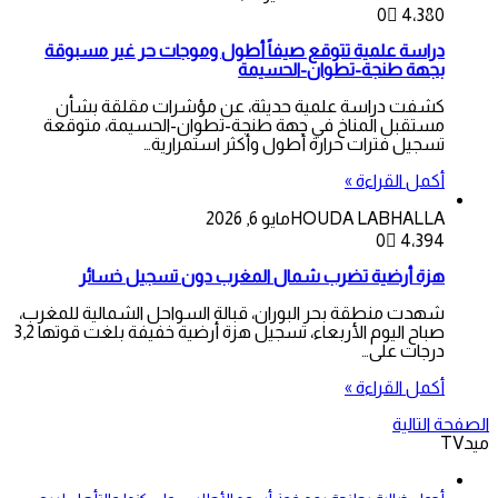
0
4٬380
دراسة علمية تتوقع صيفاً أطول وموجات حر غير مسبوقة
بجهة طنجة-تطوان-الحسيمة
كشفت دراسة علمية حديثة، عن مؤشرات مقلقة بشأن
مستقبل المناخ في جهة طنجة-تطوان-الحسيمة، متوقعة
تسجيل فترات حرارة أطول وأكثر استمرارية…
أكمل القراءة »
HOUDA LABHALLA
مايو 6, 2026
0
4٬394
هزة أرضية تضرب شمال المغرب دون تسجيل خسائر
شهدت منطقة بحر البوران، قبالة السواحل الشمالية للمغرب،
صباح اليوم الأربعاء، تسجيل هزة أرضية خفيفة بلغت قوتها 3,2
درجات على…
أكمل القراءة »
الصفحة التالية
ميدTV