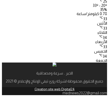
℃
25
33º - 20º
35%
0.78 كيلومتر/ساعة
℃
33
الأثنين
℃
33
الثلاثاء
℃
34
الأربعاء
℃
33
الخميس
℃
34
الجمعة
الخبر .. سرعة ومصداقية
جميع الحقوق محفوظة لشركة روئ تيفي للإنتاج والإعلام © 2021
Creation site web Digital24
mednews2022@gmail.com
زر
الذهاب
إلى