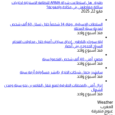
طنجة.. هل استطاعت شركة ARMA للنظافة الاستجابة لحاجيات
ساكنة مقاطعتي بني مكادة وامغوغة؟
مايو 22, 2025
السلطات الإسبانية.. وفاة 34 شخصاً خلال تسلل 60 ألف شخص
لمدينة سبتة المحتلة
منذ أسبوع واحد
ليلة سوداء بالناظور.. إحراق سيارات أمنية خلال محاولات اقتحام
السياج الحدودي ببني أنصار
منذ أسبوع واحد
مصدر أمني: 40 ألف شخص اقتحموا سبتة
منذ أسبوع واحد
سانشيز يحمل شبكات الاتجار بالبشر مسؤولية أزمة سبتة
منذ أسبوع واحد
إنزال أمني بالمحطات الطرقية لمنع تنقل القاصرين نحو سبتة ومدن
الشمال
منذ أسبوع واحد
Weather
المغرب
غيوم متفرقة