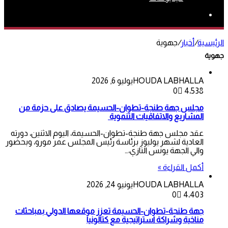
بحث
عن
الرئيسية
/
أخبار
/
جهوية
جهوية
HOUDA LABHALLA
يوليو 6, 2026
0
4٬538
مجلس جهة طنجة-تطوان-الحسيمة يصادق على حزمة من
المشاريع والاتفاقيات التنموية
عقد مجلس جهة طنجة-تطوان-الحسيمة، اليوم الاثنين، دورته
العادية لشهر يوليوز برئاسة رئيس المجلس عمر مورو، وبحضور
والي الجهة يونس التازي،…
أكمل القراءة »
HOUDA LABHALLA
يونيو 24, 2026
0
4٬403
جهة طنجة-تطوان-الحسيمة تعزز موقعها الدولي بمباحثات
مناخية وشراكة استراتيجية مع كتالونيا