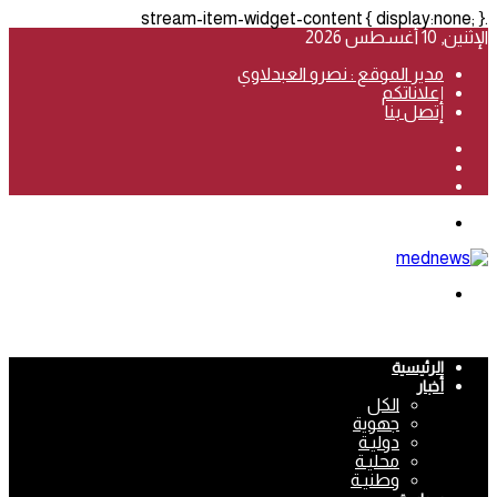
.stream-item-widget-content { display:none; }
الإثنين, 10 أغسطس 2026
مدير الموقع : نصرو العبدلاوي
إعلاناتكم
إتصل بنا
فيسبوك
‫YouTube
انستقرام
القائمة
بحث
عن
الرئيسية
أخبار
الكل
جهوية
دوليـة
محليـة
وطنيـة