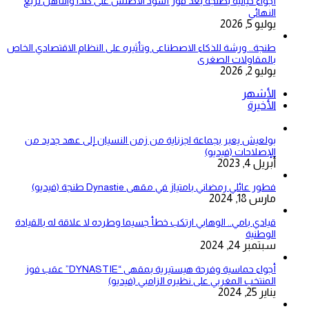
أجواء خيالية بطنجة بعد فوز أسود الأطلس على كندا والتأهل لربع
النهائي
يوليو 5, 2026
طنجة.. ورشة للذكاء الاصطناعى وتأثيره على النظام الاقتصادي الخاص
بالمقاولات الصغرى
يوليو 2, 2026
الأشهر
الأخيرة
بولعيش يعبر بجماعة اجزناية من زمن النسيان إلى عهد جديد من
الإصلاحات (فيديو)
أبريل 4, 2023
فطور عائلي رمضاني بامتياز في مقهى Dynastie طنجة (فيديو)
مارس 18, 2024
قيادي بامي.. الوهابي ارتكب خطأ جسيما وطرده لا علاقة له بالقيادة
الوطنية
سبتمبر 24, 2024
أجواء حماسية وفرحة هيستيرية بمقهى “DYNASTIE” عقب فوز
المنتخب المغربي على نظيره الزامبي (فيديو)
يناير 25, 2024