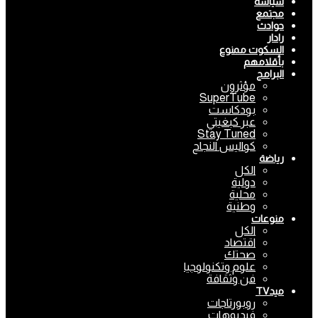
سياسة
مجتمع
حوادث
رادار
السكوت ممنوع
بأقلامهم
البرامج
مؤثرون
SuperTube
بودكاست
عبر كبغيتي
Stay Tuned
كواليس النجاح
رياضة
الكل
دولية
محلية
وطنية
منوعات
الكل
اقتصاد
صحتك
علوم وتكنولوجيا
فن وثقافة
ميدTV
روبورتاجات
فيديوهات