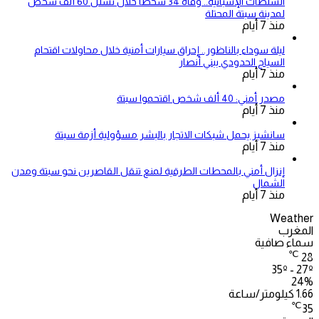
السلطات الإسبانية.. وفاة 34 شخصاً خلال تسلل 60 ألف شخص
لمدينة سبتة المحتلة
منذ 7 أيام
ليلة سوداء بالناظور.. إحراق سيارات أمنية خلال محاولات اقتحام
السياج الحدودي ببني أنصار
منذ 7 أيام
مصدر أمني: 40 ألف شخص اقتحموا سبتة
منذ 7 أيام
سانشيز يحمل شبكات الاتجار بالبشر مسؤولية أزمة سبتة
منذ 7 أيام
إنزال أمني بالمحطات الطرقية لمنع تنقل القاصرين نحو سبتة ومدن
الشمال
منذ 7 أيام
Weather
المغرب
سماء صافية
℃
28
35º - 27º
24%
1.66 كيلومتر/ساعة
℃
35