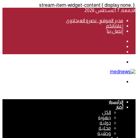
.stream-item-widget-content { display:none; }
الجمعة, 7 أغسطس 2026
مدير الموقع : نصرو العبدلاوي
إعلاناتكم
إتصل بنا
فيسبوك
‫YouTube
انستقرام
القائمة
بحث
عن
الرئيسية
أخبار
الكل
جهوية
دوليـة
محليـة
وطنيـة