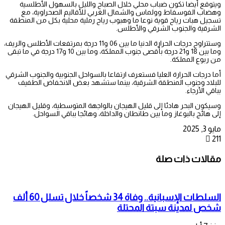
ويتوقع أيضا تكون ضباب محلي خلال الصباح والليل بالسهول الأطلسية
وهضاب الفوسفاط وولماس والشمال الغربي للأقاليم الصحراوية، مع
تسجيل هبات رياح قوية نوعا ما وهبوب رياح رملية محلية بكل من المنطقة
الشرقية والجنوب الشرقي والأطلس.
وستتراوح درجات الحرارة الدنيا ما بين 06 و11 درجة بمرتفعات الأطلس والريف،
وما بين 18 و21 درجة بأقصى جنوب المملكة، وما بين 10 و17 درجة في ما تبقى
من ربوع المملكة.
أما درجات الحرارة العليا فستعرف ارتفاعا بالسواحل الجنوبية والجنوب الشرقي
للبلاد وجنوب المنطقة الشرقية، بينما ستشهد بعض الانخفاض الطفيف
بباقي الأرجاء.
وسيكون البحر هادئا إلى قليل الهيجان بالواجهة المتوسطية، وقليل الهيجان
إلى هائج بالبوغاز وما بين طانطان والداخلة، وهائجا بباقي السواحل.
مايو 3, 2025
211
مقالات ذات صلة
السلطات الإسبانية.. وفاة 34 شخصاً خلال تسلل 60 ألف
شخص لمدينة سبتة المحتلة