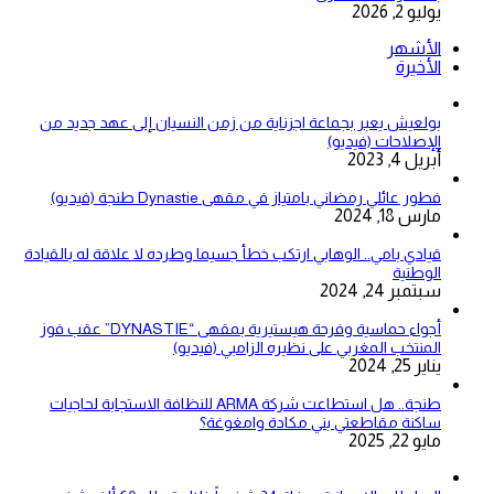
يوليو 2, 2026
الأشهر
الأخيرة
بولعيش يعبر بجماعة اجزناية من زمن النسيان إلى عهد جديد من
الإصلاحات (فيديو)
أبريل 4, 2023
فطور عائلي رمضاني بامتياز في مقهى Dynastie طنجة (فيديو)
مارس 18, 2024
قيادي بامي.. الوهابي ارتكب خطأ جسيما وطرده لا علاقة له بالقيادة
الوطنية
سبتمبر 24, 2024
أجواء حماسية وفرحة هيستيرية بمقهى “DYNASTIE” عقب فوز
المنتخب المغربي على نظيره الزامبي (فيديو)
يناير 25, 2024
طنجة.. هل استطاعت شركة ARMA للنظافة الاستجابة لحاجيات
ساكنة مقاطعتي بني مكادة وامغوغة؟
مايو 22, 2025